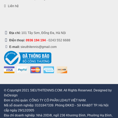
Liên hệ
Địa chỉ:
101 Tây Sơn, Đống Đa, Hà Nội
Điện thoại
:
0936 194 194
-
0243 552 6688
E-mail:
sieuthitennis@gmail.com
© Copyright 2021 SIEUTHITENNIS.COM. All Rights Reserved. Designed by
8xDesign
Đơn vị chủ quản: CÔNG TY CỔ PHẦN LEHUT VIỆT NAM.
Mã số doanh nghiệp: 0101847339. Phòng ĐKKD - Sở KH&ĐT TP. Hà Nội
cấp ngày 29/12/2005
Địa chỉ doanh nghiệp: Nhà 20D/8, ngõ 236 Khương Đình, Phường Hạ Đình,