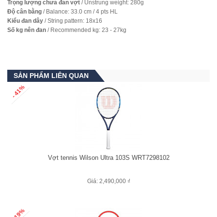
Trọng lượng chưa đan vợt
/ Unstrung weight: 280g
Độ cân bằng
/ Balance: 33.0 cm / 4 pts HL
Kiểu đan dây
/ String pattern: 18x16
Số kg nên đan
/ Recommended kg: 23 - 27kg
SẢN PHẨM LIÊN QUAN
- 41%
Vợt tennis Wilson Ultra 103S WRT7298102
Giá: 2,490,000 ₫
- 19%