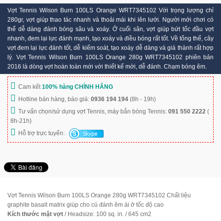
Vợt Tennis Wilson Burn 100LS Orange WRT7345102 Với trọng lượng chỉ
280gr, vợt giúp thao tác nhanh và thoải mái khi lên lưới. Người mới chơi có
thể dễ dàng đánh bóng sâu và xoáy. Ở cuối sân, vợt giúp bứt tốc đầu vợt
nhanh, đem lại lực đánh mạnh, tạo xoáy và điều bóng rất tốt. Về tổng thể, cây
vợt đem lại lực đánh tốt, dễ kiểm soát, tạo xoáy dễ dàng và giá thành rất hợp
lý. Vợt Tennis Wilson Burn 100LS Orange 280g WRT7345102 phiên bản
2016 là dòng vợt hoàn toàn mới với thiết kế mới, dễ đánh. Chạm bóng êm.
Cam kết
100% hàng CHÍNH HÃNG
Hotline bán hàng, báo giá:
0936 194 194
(8h - 19h)
Tư vấn chọn/sử dụng vợt Tennis, máy bắn bóng Tennis:
091 550 2222
(
8h-21h)
Hỗ trợ trực tuyến:
Vợt Tennis Wilson Burn 100LS Orange 280g WRT7345102 Chất liệu
graphite basalt matrix giúp cho cú đánh êm ái ở tốc độ cao
Kích thước mặt vợt
/ Headsize: 100 sq. in. / 645 cm2