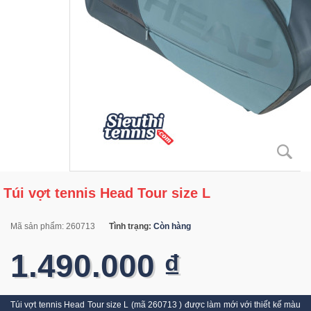
Túi vợt tennis Head Tour size L
Mã sản phẩm:
260713
Tình trạng:
Còn hàng
1.490.000 ₫
Túi vợt tennis Head Tour size L (mã 260713 ) được làm mới với thiết kế màu