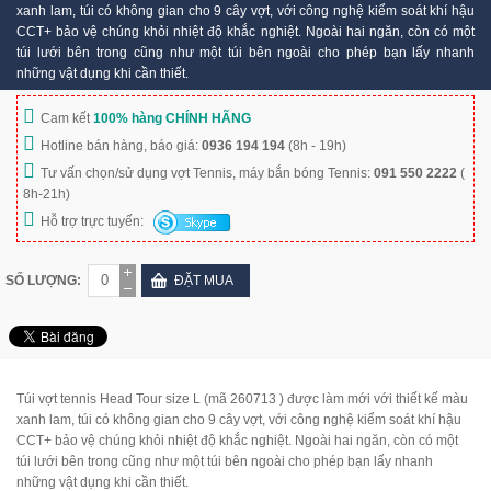
xanh lam, túi có không gian cho 9 cây vợt, với công nghệ kiểm soát khí hậu
CCT+ bảo vệ chúng khỏi nhiệt độ khắc nghiệt. Ngoài hai ngăn, còn có một
túi lưới bên trong cũng như một túi bên ngoài cho phép bạn lấy nhanh
những vật dụng khi cần thiết.
Cam kết
100% hàng CHÍNH HÃNG
Hotline bán hàng, báo giá:
0936 194 194
(8h - 19h)
Tư vấn chọn/sử dụng vợt Tennis, máy bắn bóng Tennis:
091 550 2222
(
8h-21h)
Hỗ trợ trực tuyến:
SỐ LƯỢNG:
ĐẶT MUA
Túi vợt tennis Head Tour size L (mã 260713 ) được làm mới với thiết kế màu
xanh lam, túi có không gian cho 9 cây vợt, với công nghệ kiểm soát khí hậu
CCT+ bảo vệ chúng khỏi nhiệt độ khắc nghiệt. Ngoài hai ngăn, còn có một
túi lưới bên trong cũng như một túi bên ngoài cho phép bạn lấy nhanh
những vật dụng khi cần thiết.