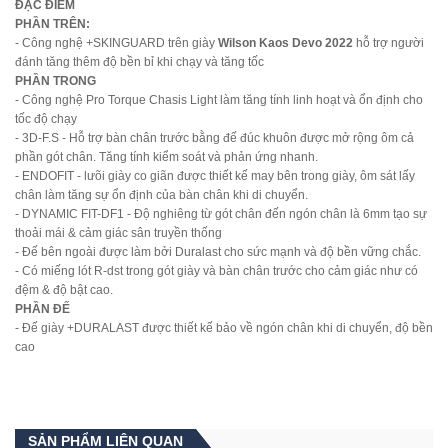
ĐẶC ĐIỂM
PHẦN TRÊN:
- Công nghệ +SKINGUARD trên giày
Wilson Kaos Devo 2022
hỗ trợ người
đánh tăng thêm độ bền bỉ khi chạy và tăng tốc
PHẦN TRONG
- Công nghệ Pro Torque Chasis Light làm tăng tính linh hoạt và ổn định cho
tốc độ chạy
- 3D-F.S - Hỗ trợ bàn chân trước bằng đế đúc khuôn được mở rộng ôm cả
phần gót chân. Tăng tính kiểm soát và phản ứng nhanh.
- ENDOFIT - lưõi giày co giãn được thiết kế may bên trong giày, ôm sát lấy
chân làm tăng sự ổn định của bàn chân khi di chuyển.
- DYNAMIC FIT-DF1 - Độ nghiêng từ gót chân đến ngón chân là 6mm tạo sự
thoải mái & cảm giác sân truyền thống
- Đế bên ngoài được làm bởi Duralast cho sức mạnh và độ bền vững chắc.
- Có miếng lót R-dst trong gót giày và bàn chân trước cho cảm giác như có
đệm & độ bật cao.
PHẦN ĐẾ
- Đế giày +DURALAST được thiết kế bảo về ngón chân khi di chuyển, độ bền
cao
SẢN PHẨM LIÊN QUAN