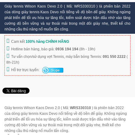
Giày tennis Wilson Kaos Devo 2.0 ( Mã: WRS330310 ) là phiên bản 2022
của dòng giày tennis Kaos Devo nổi tiếng về độ bền đế giày. Không ngừng
phát triển để tối ưu hóa sự tăng tốc, kiểm soát được trận đấu nhờ vào tăng
cường độ bền vững và sự thoải mái trong một đôi giày nhẹ, thiết kế cho
những cầu thủ năng nổ muốn tấn công.
Cam kết
100% hàng CHÍNH HÃNG
Hotline bán hàng, báo giá:
0936 194 194
(8h - 19h)
Tư vấn chọn/sử dụng vợt Tennis, máy bắn bóng Tennis:
091 550 2222
(
8h-21h)
Hỗ trợ trực tuyến:
Giày tennis Wilson Kaos Devo 2.0 ( Mã:
WRS330310
) là phiên bản 2022
của dòng giày tennis Kaos Devo nổi tiếng về độ bền đế giày. Không ngừng
phát triển để tối ưu hóa sự tăng tốc, kiểm soát được trận đấu nhờ vào tăng
cường độ bền vững và sự thoải mái trong một đôi giày nhẹ, thiết kế cho
những cầu thủ năng nổ muốn tấn công.