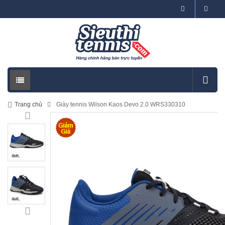
Trang chủ
Giày tennis Wilson Kaos Devo 2.0 WRS330310