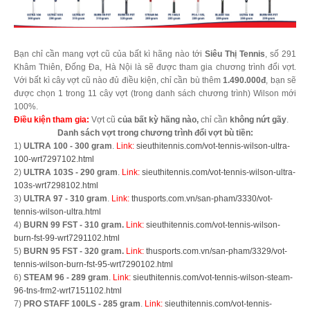
Bạn chỉ cần mang vợt cũ của bất kì hãng nào tới
Siêu Thị Tennis
, số 291
Khâm Thiên, Đống Đa, Hà Nội là sẽ được tham gia chương trình đổi vợt.
Với bất kì cây vợt cũ nào đủ điều kiện, chỉ cần bù thêm
1.490.000đ
, bạn sẽ
được chọn 1 trong 11 cây vợt (trong danh sách chương trình) Wilson mới
100%.
Điều kiện tham gia:
Vợt cũ
của bất kỳ hãng nào,
chỉ cần
không nứt gãy
.
Danh sách vợt trong chương trình đổi vợt bù tiền:
1)
ULTRA 100 - 300 gram
.
Link:
sieuthitennis.com/vot-tennis-wilson-ultra-
100-wrt7297102.html
2)
ULTRA 103S - 290 gram
.
Link:
sieuthitennis.com/vot-tennis-wilson-ultra-
103s-wrt7298102.html
3)
ULTRA 97 - 310 gram
.
Link:
thusports.com.vn/san-pham/3330/vot-
tennis-wilson-ultra.html
4)
BURN 99 FST - 310 gram.
Link:
sieuthitennis.com/vot-tennis-wilson-
burn-fst-99-wrt7291102.html
5)
BURN 95 FST - 320 gram.
Link:
thusports.com.vn/san-pham/3329/vot-
tennis-wilson-burn-fst-95-wrt7290102.html
6)
STEAM 96 - 289 gram
.
Link:
sieuthitennis.com/vot-tennis-wilson-steam-
96-tns-frm2-wrt7151102.html
7)
PRO STAFF 100LS - 285 gram
.
Link:
sieuthitennis.com/vot-tennis-