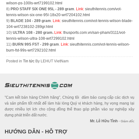
wilson-ps-100ls-wrt7199102.html
8)
PRO STAFF SIX ONE 95L - 289 gram
.
Link:
sieuthitennis.com/vot-
tennis-wilson-six-one-95l-18x20-wrt7204102.html
9)
BLADE 104 - 289 gram
.
Link:
sieuthitennis.com/vot-tennis-wilson-blade-
104-wrt7238102-289gr.html
10)
ULTRA 108 - 280 gram.
Link:
thusports.com.vn/san-pham/3111/vot-
tennis-wilson-ultra-108-wrt7299102.html
11)
BURN 99S FST - 299 gram
.
Link:
sieuthitennis.com/vot-tennis-wilson-
burn-fst-99s-wrt7292102.html
Posted in
Tin tức
By
LEHUT VietNam
”Cam kết bán hàng Chính hãng”, Chúng tôi đảm bảo cung cấp các dịch vụ
và sản phẩm tốt nhất để làm hài lòng Quý vị khách hàng, hy vọng mang lại
được nhiều lợi ích cho cộng đồng thể thao góp phần vào sự nghiệp xây
dựng phát triển đất nước.
Mr. Lê Hữu Tình
-
Giám đốc
HƯỚNG DẪN - HỖ TRỢ