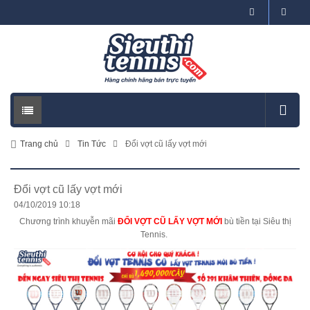
Trang chủ
Tin Tức
Đổi vợt cũ lấy vợt mới
Đổi vợt cũ lấy vợt mới
04/10/2019 10:18
Chương trình khuyễn mãi
ĐỔI VỢT CŨ LẤY VỢT MỚI
bù tiền tại Siêu thị
Tennis.