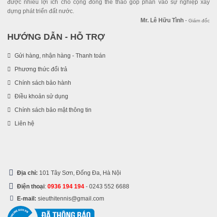
được nhiều lợi ích cho cộng đồng thể thao góp phần vào sự nghiệp xây
dựng phát triển đất nước.
Mr. Lê Hữu Tình
-
Giám đốc
HƯỚNG DẪN - HỖ TRỢ
Gửi hàng, nhận hàng - Thanh toán
Phương thức đổi trả
Chính sách bảo hành
Điều khoản sử dụng
Chính sách bảo mật thông tin
Liên hệ
Địa chỉ:
101 Tây Sơn, Đống Đa, Hà Nội
Điện thoại
:
0936 194 194
-
0243 552 6688
E-mail:
sieuthitennis@gmail.com