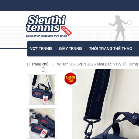
VỢT TENNIS
GIÀY TENNIS
THỜI TRANG THỂ THAO
Trang chủ
Wilson US OPEN 2025 Mini Bag Navy Túi Đựng