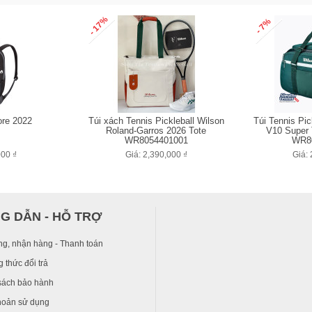
- 17%
- 7%
ore 2022
Túi xách Tennis Pickleball Wilson
Túi Tennis Pic
Roland-Garros 2026 Tote
V10 Super 
WR8054401001
WR8
000 ₫
Giá: 2,390,000 ₫
Giá: 
G DẪN - HỖ TRỢ
ng, nhận hàng - Thanh toán
 thức đổi trả
sách bảo hành
hoản sử dụng