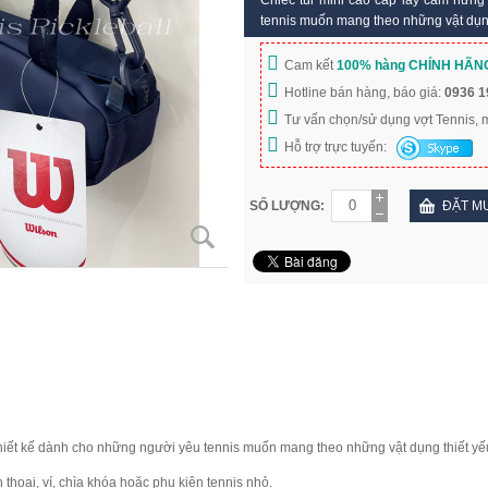
Chiếc túi mini cao cấp lấy cảm hứng
tennis muốn mang theo những vật dụng
Cam kết
100% hàng CHÍNH HÃN
Hotline bán hàng, báo giá:
0936 1
Tư vấn chọn/sử dụng vợt Tennis,
Hỗ trợ trực tuyến:
SỐ LƯỢNG:
ĐẶT M
thiết kế dành cho những người yêu tennis muốn mang theo những vật dụng thiết y
thoại, ví, chìa khóa hoặc phụ kiện tennis nhỏ.