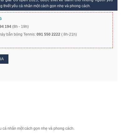
 từ giải Us open
2025
, được thiết kế dành cho những người yêu
 thiết yếu cá nhân một cách gọn nhẹ và phong cách.
G
94 194
(8h - 19h)
 máy bắn bóng Tennis:
091 550 2222
( 8h-21h)
UA
ếu cá nhân một cách gọn nhẹ và phong cách.