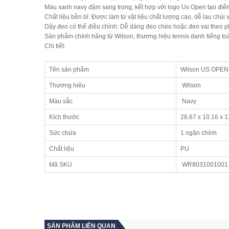
Màu xanh navy đậm
sang trọng, kết hợp với logo Us Open tạo điể
Chất liệu bền bỉ
: Được làm từ vật liệu chất lượng cao, dễ lau chùi
Dây đeo có thể điều chỉnh
: Dễ dàng đeo chéo hoặc đeo vai theo 
Sản phẩm chính hãng từ Wilson
, thương hiệu tennis danh tiếng to
Chi tiết:
Tên sản phẩm
Wilson US OPEN 
Thương hiệu
Wilson
Màu sắc
Navy
Kích thước
26.67 x 10.16 x 
Sức chứa
1 ngăn chính
Chất liệu
PU
Mã SKU
WR8031001001
SẢN PHẨM LIÊN QUAN