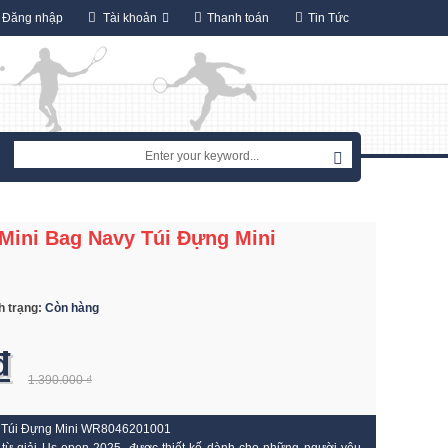
Đăng nhập
Tài khoản
Thanh toán
Tin Tức
Mini Bag Navy Túi Đựng Mini
h trạng:
Còn hàng
₫
1.390.000 ₫
 Túi Đựng Mini WR8046201001