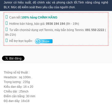
Junior có hiệu suất, độ chính xác và phong cách tốt.Tính năng công nghệ
BLX: Mức độ kiểm soát theo yêu cầu của người chơi.
Cam kết
100% hàng CHÍNH HÃNG
Hotline bán hàng, báo giá:
0936 194 194
(8h - 19h)
Tư vấn chọn/sử dụng vợt Tennis, máy bắn bóng Tennis:
091 550 2222
(
8h-21h)
Hỗ trợ trực tuyến:
Thông số kỹ thuật :
Headsize : sq 100in .
Trọng lượng : 235g
Kiểu đan dây: 16 x 20
Chiều dài : 25inch
Điểm cân bằng: 30 mm
Độ đan dây: 16x18