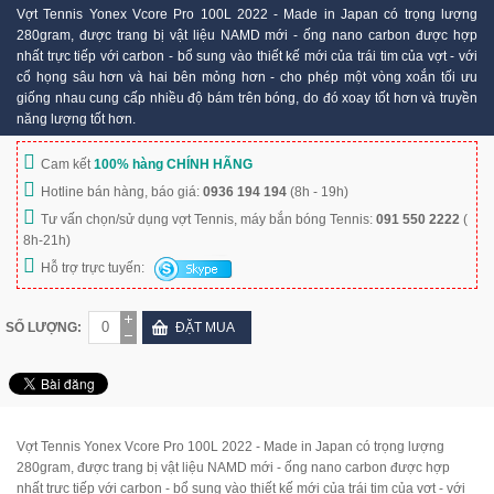
Vợt Tennis Yonex Vcore Pro 100L 2022 - Made in Japan có trọng lượng
280gram, được trang bị vật liệu NAMD mới - ống nano carbon được hợp
nhất trực tiếp với carbon - bổ sung vào thiết kế mới của trái tim của vợt - với
cổ họng sâu hơn và hai bên mỏng hơn - cho phép một vòng xoắn tối ưu
giống nhau cung cấp nhiều độ bám trên bóng, do đó xoay tốt hơn và truyền
năng lượng tốt hơn.
Cam kết
100% hàng CHÍNH HÃNG
Hotline bán hàng, báo giá:
0936 194 194
(8h - 19h)
Tư vấn chọn/sử dụng vợt Tennis, máy bắn bóng Tennis:
091 550 2222
(
8h-21h)
Hỗ trợ trực tuyến:
SỐ LƯỢNG:
ĐẶT MUA
Vợt Tennis Yonex Vcore Pro 100L 2022 - Made in Japan có trọng lượng
280gram, được trang bị vật liệu NAMD mới - ống nano carbon được hợp
nhất trực tiếp với carbon - bổ sung vào thiết kế mới của trái tim của vợt - với