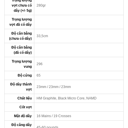
Trọng lượng
vợt chưa có
280gr
dây (+/- 5g)
Trọng lượng
vợt đã có dây
Độ cân bằng
33,5cm
(chưa có dây)
Độ cân bằng
(đã có dây)
Trọng lượng
296
vung
Độ cứng
65
Độ dày thành
23mm / 23mm / 23mm
vợt
Chất liệu
HM Graphite, Black Micro Core, NAMD
Cốt vợt
Mật độ dây
16 Mains / 19 Crosses
Độ căng dây
45-60 pounds