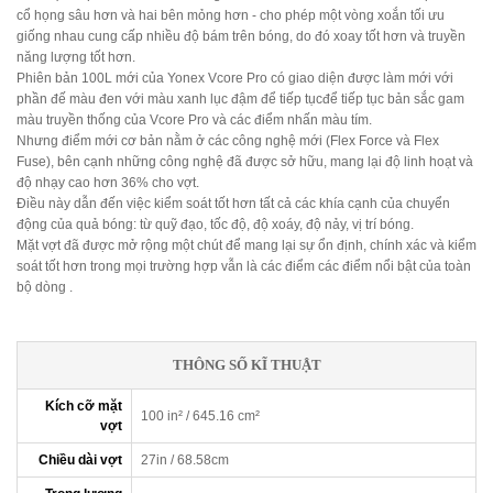
cổ họng sâu hơn và hai bên mỏng hơn - cho phép một vòng xoắn tối ưu
giống nhau cung cấp nhiều độ bám trên bóng, do đó xoay tốt hơn và truyền
năng lượng tốt hơn.
Phiên bản 100L mới của Yonex Vcore Pro có giao diện được làm mới với
phần đế màu đen với màu xanh lục đậm để tiếp tụcđể tiếp tục bản sắc gam
màu truyền thống của Vcore Pro và các điểm nhấn màu tím.
Nhưng điểm mới cơ bản nằm ở các công nghệ mới (Flex Force và Flex
Fuse), bên cạnh những công nghệ đã được sở hữu, mang lại độ linh hoạt và
độ nhạy cao hơn 36% cho vợt.
Điều này dẫn đến việc kiểm soát tốt hơn tất cả các khía cạnh của chuyển
động của quả bóng: từ quỹ đạo, tốc độ, độ xoáy, độ nảy, vị trí bóng.
Mặt vợt đã được mở rộng một chút để mang lại sự ổn định, chính xác và kiểm
soát tốt hơn trong mọi trường hợp vẫn là các điểm các điểm nổi bật của toàn
bộ dòng .
THÔNG SỐ KĨ THUẬT
Kích cỡ mặt
100 in² / 645.16 cm²
vợt
Chiều dài vợt
27in / 68.58cm