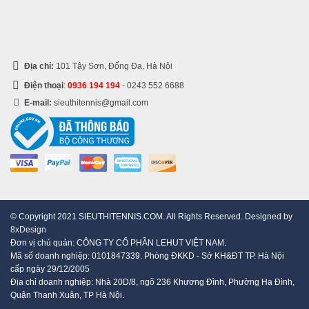
Địa chỉ:
101 Tây Sơn, Đống Đa, Hà Nội
Điện thoại
:
0936 194 194
-
0243 552 6688
E-mail:
sieuthitennis@gmail.com
© Copyright 2021 SIEUTHITENNIS.COM. All Rights Reserved. Designed by
8xDesign
Đơn vị chủ quản: CÔNG TY CỔ PHẦN LEHUT VIỆT NAM.
Mã số doanh nghiệp: 0101847339. Phòng ĐKKD - Sở KH&ĐT TP. Hà Nội
cấp ngày 29/12/2005
Địa chỉ doanh nghiệp: Nhà 20D/8, ngõ 236 Khương Đình, Phường Hạ Đình,
Quận Thanh Xuân, TP Hà Nội.