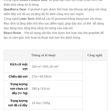
Công nghệ
ERGO POWER GRIP
sẽ giúp bạn cầm vợt chắc chắn hơn, cải
thiện khả năng xử lý bóng.
Quadforce Gear
- 4 gromet ở góc được tích hợp vào khung vợt giúp mở rộng
điểm tiếp xúc tối ưu và tăng độ ổn định cũng như sức mạnh.
Công nghệ
Liner Tech
, thiết kế các lỗ grommet thẳng hàng hơn với nhau.
Mục đích là tăng diện tích khu vực điểm ngọt, giúp dây dọc có thể dễ dàng
dao động hơn, tăng khả năng ôm bóng của mặt vợt.
React Resin
- Vợt sử dụng vật liệu nhẹ được tích hợp vào lớp graphite để
tạo ra cảm giác linh hoạt và thoải mái hơn khi đánh bóng...
Thông số kĩ thuật
Công nghệ
Kích cỡ mặt
100 in² / 645.16 cm²
vợt
Chiều dài vợt
27in / 68.58cm
Trọng lượng
vợt chưa có
280 g / 9.9 oz
dây (+/- 5g)
Trọng lượng
10.4oz / 295g
vợt đã có dây