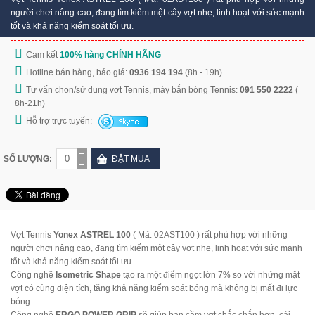
người chơi nâng cao, đang tìm kiếm một cây vợt nhẹ, linh hoạt với sức mạnh
tốt và khả năng kiểm soát tối ưu.
Cam kết
100% hàng CHÍNH HÃNG
Hotline bán hàng, báo giá:
0936 194 194
(8h - 19h)
Tư vấn chọn/sử dụng vợt Tennis, máy bắn bóng Tennis:
091 550 2222
(
8h-21h)
Hỗ trợ trực tuyến:
SỐ LƯỢNG:
ĐẶT MUA
Vợt Tennis
Yonex ASTREL 100
( Mã: 02AST100 ) rất phù hợp với những
người chơi nâng cao, đang tìm kiếm một cây vợt nhẹ, linh hoạt với sức mạnh
tốt và khả năng kiểm soát tối ưu.
Công nghệ
I
sometric Shape
tạo ra một điểm ngọt lớn 7% so với những mặt
vợt có cùng diện tích, tăng khả năng kiểm soát bóng mà không bị mất đi lực
bóng.