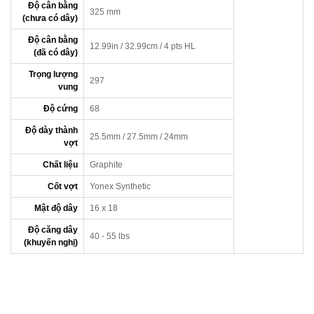
Độ cân bằng
325 mm
(chưa có dây)
Độ cân bằng
12.99in / 32.99cm / 4 pts HL
(đã có dây)
Trọng lượng
297
vung
Độ cứng
68
Độ dày thành
25.5mm / 27.5mm / 24mm
vợt
Chất liệu
Graphite
Cốt vợt
Yonex Synthetic
Mật độ dây
16 x 18
Độ căng dây
40 - 55 lbs
(khuyến nghị)