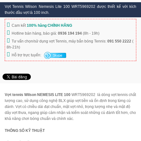
Vợt Tennis Wilson Nemesis Lite 100 WRT5969202 được thiết kế với kích
thước đầu vợt là 100 inch.
Cam kết
100% hàng CHÍNH HÃNG
Hotline bán hàng, báo giá:
0936 194 194
(8h - 19h)
Tư vấn chọn/sử dụng vợt Tennis, máy bắn bóng Tennis:
091 550 2222
(
8h-21h)
Hỗ trợ trực tuyến:
Vợt tennis Wilson NEMESIS LITE 100
WRT5969202 là dòng vợt tennis chất
lượng cao, sử dụng công nghệ BLX giúp vợt bền và ổn định trong từng cú
đánh. Vợt có chiều dài đạt chuẩn, mặt vợt nhỏ, trọng lượng nhẹ và mật độ
dây vợt thưa, ngang giúp cảm nhận và kiểm soát những cú đánh tốt hơn, cho
khả năng chơi bóng chuẩn và chính xác.
THÔNG SỐ KỸ THUẬT