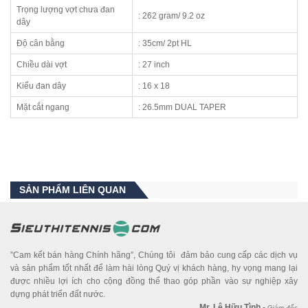
Trọng lượng vợt chưa đan
: 262 gram/ 9.2 oz
dây
Độ cân bằng
: 35cm/ 2pt HL
Chiều dài vợt
: 27 inch
Kiểu đan dây
: 16 x 18
Mặt cắt ngang
: 26.5mm DUAL TAPER
SẢN PHẨM LIÊN QUAN
”Cam kết bán hàng Chính hãng”, Chúng tôi đảm bảo cung cấp các dịch vụ
và sản phẩm tốt nhất để làm hài lòng Quý vị khách hàng, hy vọng mang lại
được nhiều lợi ích cho cộng đồng thể thao góp phần vào sự nghiệp xây
dựng phát triển đất nước.
Mr. Lê Hữu Tình
-
Giám đốc