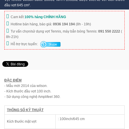
đầu vợt 645 cm².
Cam kết
100% hàng CHÍNH HÃNG
Hotline bán hàng, báo giá:
0936 194 194
(8h - 19h)
Tư vấn chọn/sử dụng vợt Tennis, máy bắn bóng Tennis:
091 550 2222
(
8h-21h)
Hỗ trợ trực tuyến:
ĐẶC ĐIỂM
- Mẫu mới 2014 của wilson.
- Kích thước đầu vợt 100 inch.
- Sử dụng công nghệ Amplifeel 360.
THÔNG SỐ KỸ THUẬT
: 100inch/645 cm
Kích thước mặt vợt