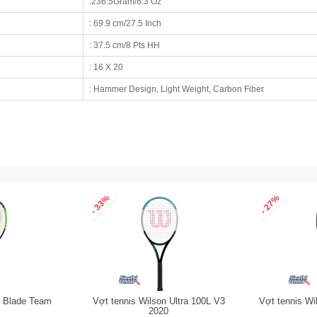
:236.5Gram/8.3 Oz
: 69.9 cm/27.5 Inch
: 37.5 cm/8 Pts HH
: 16 X 20
: Hammer Design, Light Weight, Carbon Fiber
- 33%
- 27%
n Blade Team
Vợt tennis Wilson Ultra 100L V3
Vợt tennis Wi
2020