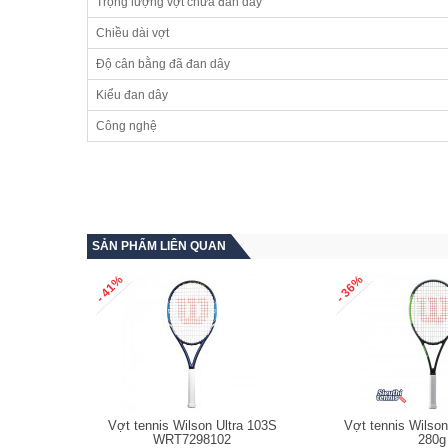
Trọng lượng vợt chưa đan dây
Chiều dài vợt
Độ cân bằng đã đan dây
Kiểu đan dây
Công nghệ
SẢN PHẨM LIÊN QUAN
- 41%
- 36%
Vợt tennis Wilson Ultra 103S
Vợt tennis Wilso
WRT7298102
280g