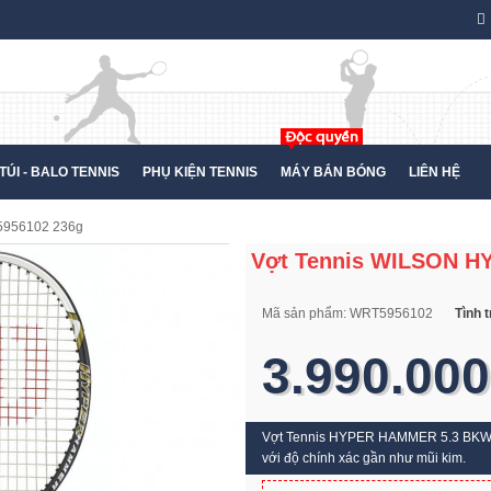
TÚI - BALO TENNIS
PHỤ KIỆN TENNIS
MÁY BẮN BÓNG
LIÊN HỆ
5956102 236g
Vợt Tennis WILSON H
Mã sản phẩm:
WRT5956102
Tình 
3.990.000
Vợt Tennis HYPER HAMMER 5.3 BKWH
với độ chính xác gần như mũi kim.