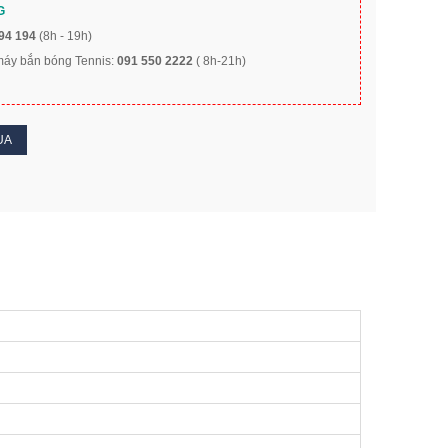
G
94 194
(8h - 19h)
 máy bắn bóng Tennis:
091 550 2222
( 8h-21h)
UA