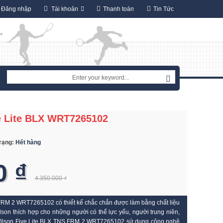
Đăng nhập
Tài khoản
Thanh toán
Tin Tức
e Lite BLX WRT7265102
trạng:
Hết hàng
0 ₫
4.350.000 ₫
 FRM 2 WRT7265102 có thiết kế chắc chắn được làm bằng chất liệu
lson thích hợp cho những người có thể lực yếu, người trung niên,
 Wilson Five Lite BLX TNS FRM 2 WRT7265102 sử dụng công nghệ