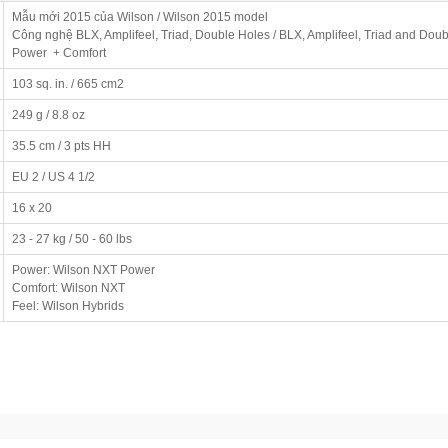
Mẫu mới 2015 của Wilson / Wilson 2015 model
Công nghệ BLX, Amplifeel, Triad, Double Holes / BLX, Amplifeel, Triad and Dou
Power + Comfort
103 sq. in. / 665 cm2
249 g / 8.8 oz
35.5 cm / 3 pts HH
EU 2 / US 4 1/2
16 x 20
23 - 27 kg / 50 - 60 lbs
Power: Wilson NXT Power
Comfort: Wilson NXT
Feel: Wilson Hybrids