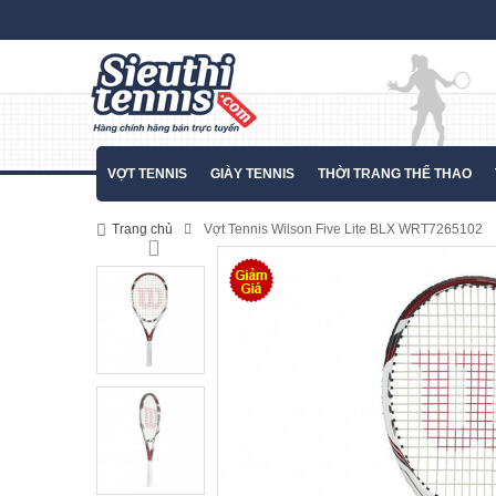
VỢT TENNIS
GIÀY TENNIS
THỜI TRANG THỂ THAO
Trang chủ
Vợt Tennis Wilson Five Lite BLX WRT7265102