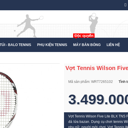
TÚI - BALO TENNIS
PHỤ KIỆN TENNIS
MÁY BẮN BÓNG
LIÊN HỆ
Vợt Tennis Wilson Fiv
Mã sản phẩm:
WRT7265102
Tình 
3.499.00
Vợt Tennis Wilson Five Lite BLX TNS
đá lửa bazan. Dụng cụ chơi tennis Wi
phụ nữ, người mới chơi. Vợt Tennis