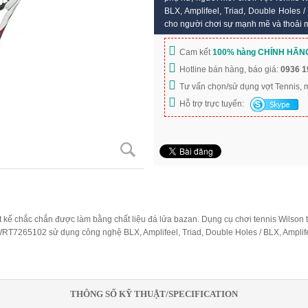
BLX, Amplifeel, Triad, Double Holes 
cho người chơi sự mạnh mẽ và thoải m
Cam kết
100% hàng CHÍNH HÃN
Hotline bán hàng, báo giá:
0936 1
Tư vấn chọn/sử dụng vợt Tennis,
Hỗ trợ trực tuyến:
kế chắc chắn được làm bằng chất liệu đá lửa bazan. Dụng cụ chơi tennis Wilson t
WRT7265102 sử dụng công nghệ BLX, Amplifeel, Triad, Double Holes / BLX, Amplif
THÔNG SỐ KỸ THUẬT/SPECIFICATION