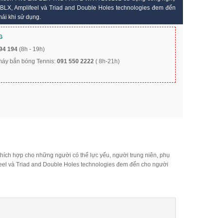
/ BLX, Amplifeel và Triad and Double Holes technologies đem đến
ái khi sử dụng.
G
94 194
(8h - 19h)
 máy bắn bóng Tennis:
091 550 2222
( 8h-21h)
hích hợp cho những người có thể lực yếu, người trung niên, phụ
eel và Triad and Double Holes technologies đem đến cho người