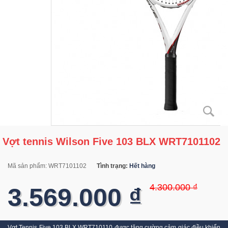
Vợt tennis Wilson Five 103 BLX WRT7101102
Mã sản phẩm:
WRT7101102
Tình trạng:
Hết hàng
4.300.000 ₫
3.569.000 ₫
Vợt Tennis Five 103 BLX WRT710110 được tăng cường cảm giác điều khiển