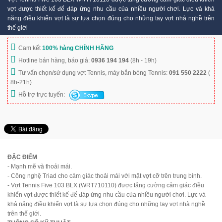
vợt được thiết kế để đáp ứng nhu cầu của nhiều người chơi. Lực và khả
năng điều khiển vợt là sự lựa chọn đúng cho những tay vợt nhà nghề trên
thế giới
Cam kết
100% hàng CHÍNH HÃNG
Hotline bán hàng, báo giá:
0936 194 194
(8h - 19h)
Tư vấn chọn/sử dụng vợt Tennis, máy bắn bóng Tennis:
091 550 2222
(
8h-21h)
Hỗ trợ trực tuyến:
ĐẶC ĐIỂM
- Mạnh mẽ và thoải mái.
- Công nghệ Triad cho cảm giác thoải mái với mặt vợt cỡ trên trung bình.
- Vợt Tennis Five 103 BLX (WRT710110) được tăng cường cảm giác điều
khiển vợt được thiết kế để đáp ứng nhu cầu của nhiều người chơi. Lực và
khả năng điều khiển vợt là sự lựa chọn đúng cho những tay vợt nhà nghề
trên thế giới.