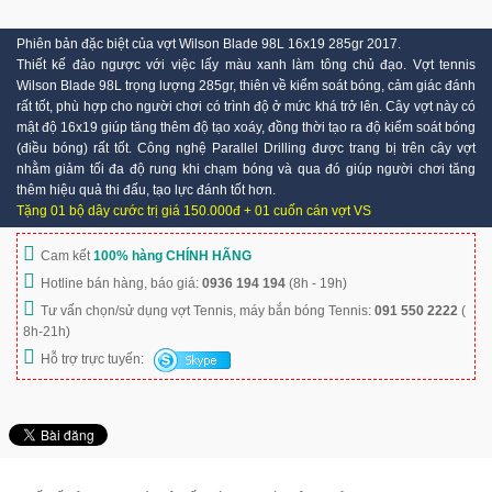
Phiên bản đặc biệt của vợt Wilson Blade 98L 16x19 285gr 2017.
Thiết kế đảo ngược với việc lấy màu xanh làm tông chủ đạo. Vợt tennis
Wilson Blade 98L trọng lượng 285gr, thiên về kiểm soát bóng, cảm giác đánh
rất tốt, phù hợp cho người chơi có trình độ ở mức khá trở lên. Cây vợt này có
mật độ 16x19 giúp tăng thêm độ tạo xoáy, đồng thời tạo ra độ kiểm soát bóng
(điều bóng) rất tốt. Công nghệ Parallel Drilling được trang bị trên cây vợt
nhằm giảm tối đa độ rung khi chạm bóng và qua đó giúp người chơi tăng
thêm hiệu quả thi đấu, tạo lực đánh tốt hơn.
Tặng 01 bộ dây cước trị giá 150.000đ + 01 cuốn cán vợt VS
Cam kết
100% hàng CHÍNH HÃNG
Hotline bán hàng, báo giá:
0936 194 194
(8h - 19h)
Tư vấn chọn/sử dụng vợt Tennis, máy bắn bóng Tennis:
091 550 2222
(
8h-21h)
Hỗ trợ trực tuyến: