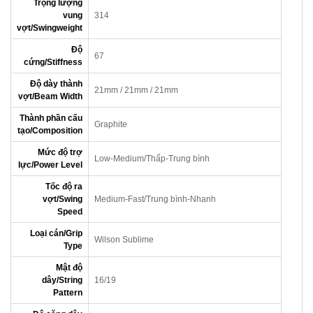
Trọng lượng
vung
314
vợt/Swingweight
Độ
67
cứng/Stiffness
Độ dày thành
21mm / 21mm / 21mm
vợt/Beam Width
Thành phần cấu
Graphite
tạo/Composition
Mức độ trợ
Low-Medium/Thấp-Trung bình
lực/Power Level
Tốc độ ra
vợt/Swing
Medium-Fast/Trung bình-Nhanh
Speed
Loại cán/Grip
Wilson Sublime
Type
Mật độ
dây/String
16/19
Pattern