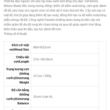
Thiết kế đảo ngược với việc lấy màu xanh làm tông chủ đạo. Vợt tennis
Wilson Blade 98L trọng lượng 285gr, thiên về kiểm soát bóng, cảm giác đánh
rất tốt, phù hợp cho người chơi có trình độ ở mức khá trở lên. Cây vợt này có
mật độ 16x19 giúp tăng thêm độ tạo xoáy, đồng thời tạo ra độ kiểm soát bóng
(điều bóng) rất tốt. Công nghệ Parallel Drilling được trang bị trên cây vợt
nhằm giảm tối đa độ rung khi chạm bóng và qua đó giúp người chơi tăng
thêm hiệu quả thi đấu, tạo lực đánh tốt hơn.
Thông số kĩ thuật:
Kích cỡ mặt
98in²/632cm²
vợt/Head Size
Chiều dài
27in / 68.58cm
vợt/Length
Trọng lượng vợt
(không
10.1oz / 285g
cước)/Unstrung
Weight
Độ cân bằng
(không
33cm/ 4 pts HL
cước)/Unstrung
Balance