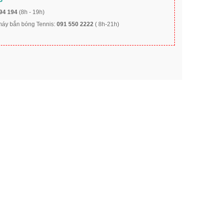
G
94 194
(8h - 19h)
 máy bắn bóng Tennis:
091 550 2222
( 8h-21h)