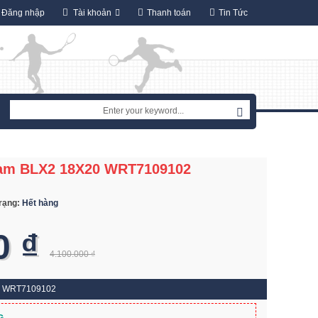
Đăng nhập
Tài khoản
Thanh toán
Tin Tức
eam BLX2 18X20 WRT7109102
trạng:
Hết hàng
0 ₫
4.100.000 ₫
20 WRT7109102