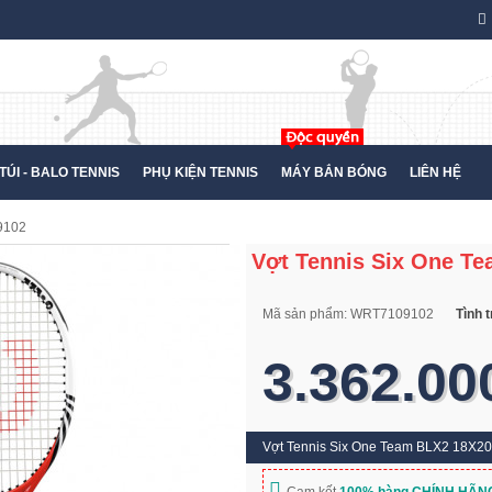
TÚI - BALO TENNIS
PHỤ KIỆN TENNIS
MÁY BẮN BÓNG
LIÊN HỆ
9102
Vợt Tennis Six One T
Mã sản phẩm:
WRT7109102
Tình 
3.362.00
Vợt Tennis Six One Team BLX2 18X