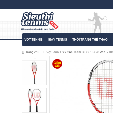
VỢT TENNIS
GIÀY TENNIS
THỜI TRANG THỂ THAO
Trang chủ
Vợt Tennis Six One Team BLX2 18X20 WRT710