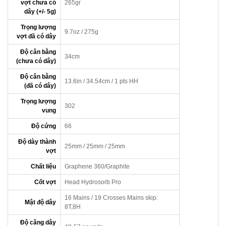
vợt chưa có
265gr
dây (+/- 5g)
Trọng lượng
9.7oz / 275g
vợt đã có dây
Độ cân bằng
34cm
(chưa có dây)
Độ cân bằng
13.6in / 34.54cm / 1 pts HH
(đã có dây)
Trọng lượng
302
vung
Độ cứng
66
Độ dày thành
25mm / 25mm / 25mm
vợt
Chất liệu
Graphene 360/Graphite
Cốt vợt
Head Hydrosorb Pro
16 Mains / 19 Crosses Mains skip:
Mật độ dây
8T,8H
Độ căng dây