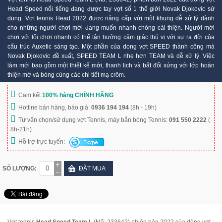
Head Speed nổi tiếng đang được tay vợt số 1 thế giới Novak Djokovic sử
dụng. Vợt tennis Head 2022 được nâng cấp với một khung dễ xử lý dành
cho những người chơi mới đang muốn nhanh chóng cải thiện. Người mới
chơi với lối chơi nhanh có thể tận hưởng cảm giác thú vị với sự ra đời của
cấu trúc Auxetic sáng tạo. Một phần của dong vợt SPEED thành công mà
Novak Djokovic đề xuất, SPEED TEAM L nhẹ hơn TEAM và dễ xử lý. Việc
làm mới bao gồm một thiết kế mới, thanh lịch và bất đối xứng với lớp hoàn
thiện mờ và bóng cùng các chi tiết mạ crôm.
Cam kết
100% hàng CHÍNH HÃNG
Hotline bán hàng, báo giá:
0936 194 194
(8h - 19h)
Tư vấn chọn/sử dụng vợt Tennis, máy bắn bóng Tennis:
091 550 2222
(
8h-21h)
Hỗ trợ trực tuyến:
SỐ LƯỢNG:
ĐẶT MUA