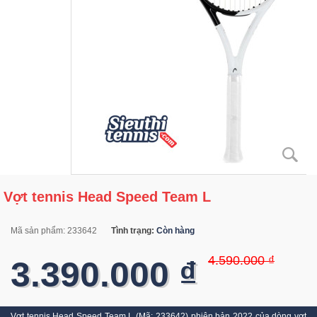
Vợt tennis Head Speed Team L
Mã sản phẩm:
233642
Tình trạng:
Còn hàng
4.590.000 ₫
3.390.000 ₫
Vợt tennis Head Speed Team L (Mã: 233642) phiên bản 2022 của dòng vợt