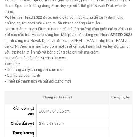
Vợt tennis
Head Speed Team L
(Mã: 233642) phiên bản 2022 của dòng vợt
Head Speed nổi tiếng đang được tay vợt số 1 thế giới Novak Djokovic sử
dụng.
Vợt tennis Head 2022
được nâng cấp với một khung dễ xử lý dành cho
những người chơi mới đang muốn nhanh chóng cải thiện.
Người mới chơi với lối chơi nhanh có thể tận hưởng cảm giác thú vị với sự ra
đời của cấu trúc Auxetic sáng tạo. Một phần của dòng vợt
Head SPEED 2022
thành công mà Novak Djokovic đề xuất, SPEED TEAM L nhẹ hơn TEAM và
dễ xử lý. Việc làm mới bao gồm một thiết kế mới, thanh lịch và bất đối xứng
với lớp hoàn thiện mờ và bóng cùng các chi tiết mạ crôm.
Đặc điểm nổi bật của
SPEED TEAM L
• Vợt nhẹ
• Dễ dàng xử lý cho người chơi mới
• Cảm giác sức mạnh
• Thiết kế thanh lịch và bất đối xứng mới
Thông số kĩ thuật
Công nghệ
Kích cỡ mặt
100 in / 645.16 cm
vợt
Chiều dài vợt
27in / 68.58cm
Trọng lượng