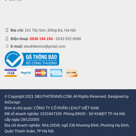
Địa chỉ:
101 Tây Sơn, Đống Đa, Hà Nội
Điện thoại
:
0936 194 194
-
0243 552 6688
E-mail:
sieuthitennis@gmail.com
© Copyright 2021 SIEUTHITENNIS.COM. All Rights Reserved. Designed by
8xDesign
Đơn vị chủ quản: CÔNG TY CỔ PHẦN LEHUT VIỆT NAM.
Mã số doanh nghiệp: 0101847339. Phòng ĐKKD - Sở KH&ĐT TP. Hà Nội
cấp ngày 29/12/2005
Địa chỉ doanh nghiệp: Nhà 20D/8, ngõ 236 Khương Đình, Phường Hạ Đình,
Quận Thanh Xuân, TP Hà Nội.