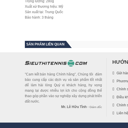
Trọng lượng: 280g
Xuất xứ thương hiệu: Mỹ
Sản xuất tại: Trung Quốc
Bảo hành: 3 tháng
SẢN PHẨM LIÊN QUAN
HƯỚN
Gửi hà
”Cam kết bán hàng Chính hãng”, Chúng tôi đảm
bảo cung cấp các dịch vụ và sản phẩm tốt nhất
Phương
để làm hài lòng Quý vị khách hàng, hy vọng
Chính 
mang lại được nhiều lợi ích cho cộng đồng thể
thao góp phần vào sự nghiệp xây dựng phát triển
Điều k
đất nước.
Chính s
Mr. Lê Hữu Tình
-
Giám đốc
Liên h