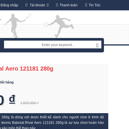
Đăng nhập
Tài khoản
Thanh toán
Tin Tức
al Aero 121181 280g
Hết hàng
0 ₫
1.899.000 ₫
1 280g là dòng vợt được thiết kế dành cho người chơi ở trình độ
ợt tennis Babolat Rival Aero 121181 280g là sự lựa chọn hoàn hảo
a vào môn thể thao này.