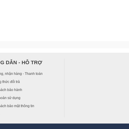
G DẪN - HỖ TRỢ
ng, nhận hàng - Thanh toán
 thức đổi trả
sách bảo hành
hoản sử dụng
ách bảo mật thông tin
ệ