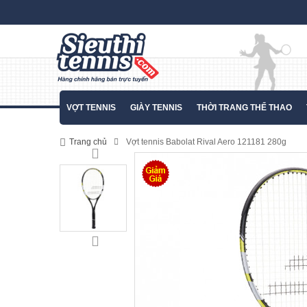
VỢT TENNIS
GIÀY TENNIS
THỜI TRANG THỂ THAO
Trang chủ
Vợt tennis Babolat Rival Aero 121181 280g