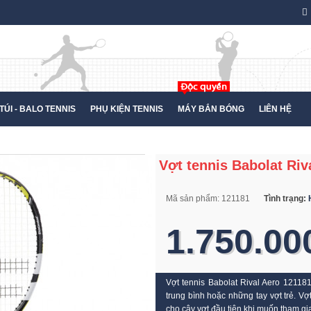
TÚI - BALO TENNIS
PHỤ KIỆN TENNIS
MÁY BẮN BÓNG
LIÊN HỆ
Vợt tennis Babolat Riv
Mã sản phẩm:
121181
Tình trạng:
1.750.00
Vợt tennis Babolat Rival Aero 12118
trung bình hoặc những tay vợt trẻ. V
cho cây vợt đầu tiên khi muốn tham gi