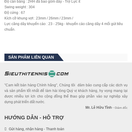
Độ cân bằng : 2HH đã bao gồm dây - Trợ Lực ít
Swing weight : 304
Độ cứng : 67
Kích cỡ khung vợt : 23mm / 26mm / 23mm /
Lực căng dây khuyến cáo : 23 - 25kg - khuyến cáo căng dây 4 mối gút tiêu
chuẩn.
SẢN PHẨM LIÊN QUAN
”Cam kết bán hàng Chính hãng”, Chúng tôi đảm bảo cung cấp các dịch vụ
và sản phẩm tốt nhất để làm hài lòng Quý vị khách hàng, hy vọng mang lại
được nhiều lợi ích cho cộng đồng thể thao góp phần vào sự nghiệp xây
dựng phát triển đất nước.
Mr. Lê Hữu Tình
-
Giám đốc
HƯỚNG DẪN - HỖ TRỢ
Gửi hàng, nhận hàng - Thanh toán