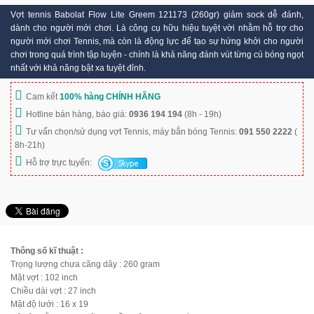
Vợt tennis Babolat Flow Lite Greem 121173 (260gr) giảm sock dễ đánh,
dành cho người mới chơi. Là công cụ hữu hiệu tuyệt vời nhằm hỗ trợ cho
người mới chơi Tennis, mà còn là động lực để tạo sự hứng khởi cho người
chơi trong quá trình tập luyện - chính là khả năng đánh vút từng cú bóng ngọt
nhất với khả năng bật xa tuyệt đỉnh.
Cam kết
100% hàng CHÍNH HÃNG
Hotline bán hàng, báo giá:
0936 194 194
(8h - 19h)
Tư vấn chọn/sử dụng vợt Tennis, máy bắn bóng Tennis:
091 550 2222
(
8h-21h)
Hỗ trợ trực tuyến:
Thông số kĩ thuật :
Trọng lượng chưa căng dây : 260 gram
Mặt vợt : 102 inch
Chiều dài vợt : 27 inch
Mật độ lưới : 16 x 19