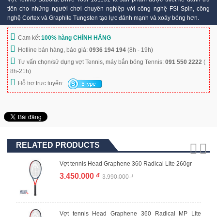
tiên cho những người chơi chuyên nghiệp với công nghệ FSI Spin, công
nghệ Cortex và Graphite Tungsten tạo lực đánh mạnh và xoáy bóng hơn.
Cam kết
100% hàng CHÍNH HÃNG
Hotline bán hàng, báo giá:
0936 194 194
(8h - 19h)
Tư vấn chọn/sử dụng vợt Tennis, máy bắn bóng Tennis:
091 550 2222
(
8h-21h)
Hỗ trợ trực tuyến:
RELATED PRODUCTS
Vợt tennis Head Graphene 360 Radical Lite 260gr
3.450.000 ₫
3.990.000 ₫
Vợt tennis Head Graphene 360 Radical MP Lite