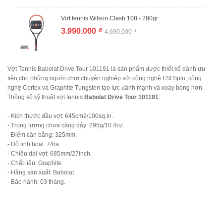
Vợt tennis Wilson Clash 108 - 280gr
3.990.000 ₫
4.690.000 ₫
Vợt Tennis Babolat Drive Tour 101191 là sản phẩm được thiết kế dành ưu
tiên cho những người chơi chuyên nghiệp với công nghệ FSI Spin, công
nghệ Cortex và Graphite Tungsten tạo lực đánh mạnh và xoáy bóng hơn.
Thông số kỹ thuật vợt tennis
Babolat Drive Tour 101191
:
- Kích thước đầu vợt: 645cm2/100sq.in.
- Trọng lượng chưa căng dây: 295g/10.4oz.
- Điểm cân bằng: 325mm.
- Độ linh hoạt: 74ra.
- Chiều dài vợt: 685mm/27inch.
- Chất liệu: Graphite
- Hãng sản xuất: Babolat.
- Bảo hành: 03 tháng.