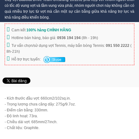
có tốc độ vung vợt và tầm vung vừa phải, nhóm người chơi này không cần có
quá nhiều trợ lực từ vợt mà cần một sự cân bằng giữa khả năng trợ lực và
khả năng điều khiển bóng.
Cam kết
100% hàng CHÍNH HÃNG
Hotline bán hàng, báo giá:
0936 194 194
(8h - 19h)
Tư vấn chọn/sử dụng vợt Tennis, máy bắn bóng Tennis:
091 550 2222
(
8h-21h)
Hỗ trợ trực tuyến:
- Kích thước đầu vợt: 660cm
2
/102sq.in.
- Trọng lượng chưa căng dây: 275g/9.7oz.
- Điểm cân bằng: 330mm.
- Độ linh hoạt: 73ra.
- Chiều dài vợt: 685mm/27inch.
- Chất liệu: Graphite.