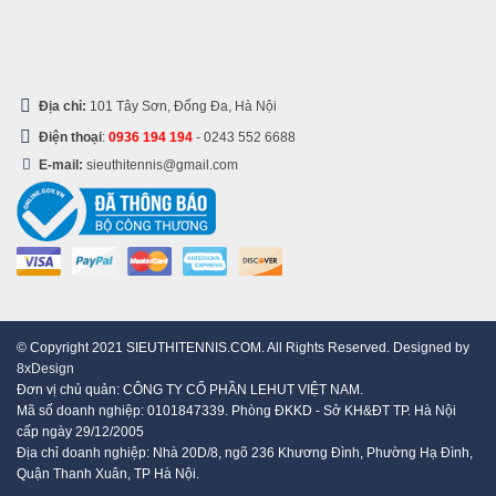
Địa chỉ:
101 Tây Sơn, Đống Đa, Hà Nội
Điện thoại
:
0936 194 194
-
0243 552 6688
E-mail:
sieuthitennis@gmail.com
© Copyright 2021 SIEUTHITENNIS.COM. All Rights Reserved. Designed by
8xDesign
Đơn vị chủ quản: CÔNG TY CỔ PHẦN LEHUT VIỆT NAM.
Mã số doanh nghiệp: 0101847339. Phòng ĐKKD - Sở KH&ĐT TP. Hà Nội
cấp ngày 29/12/2005
Địa chỉ doanh nghiệp: Nhà 20D/8, ngõ 236 Khương Đình, Phường Hạ Đình,
Quận Thanh Xuân, TP Hà Nội.