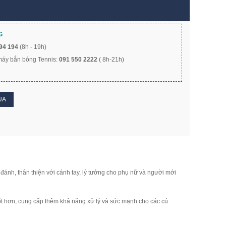
G
94 194
(8h - 19h)
 máy bắn bóng Tennis:
091 550 2222
( 8h-21h)
UA
ễ đánh, thân thiện với cánh tay, lý tưởng cho phụ nữ và người mới
tốt hơn, cung cấp thêm khả năng xử lý và sức mạnh cho các cú