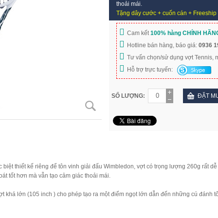
thoải mái.
Tặng dây cước + cuốn cán + Freeship
Cam kết
100% hàng CHÍNH HÃN
Hotline bán hàng, báo giá:
0936 1
Tư vấn chọn/sử dụng vợt Tennis,
Hỗ trợ trực tuyến:
SỐ LƯỢNG:
ĐẶT M
 biệt thiết kế riêng để tôn vinh giải đấu Wimbledon, vợt có trọng lượng 260g rất d
tốt hơn mà vẫn tạo cảm giác thoải mái.
 vợt khá lớn (105 inch ) cho phép tạo ra một điểm ngọt lớn dẫn đến những cú đánh 