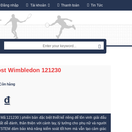
Đăng nhập
Tài khoản
Thanh toán
Tin Tức
ost Wimbledon 121230
Còn hàng
 ₫
Mã:121230 ) phiên bản đặc biệt thiết kế riêng để tôn vinh giải đấu
t dễ đánh, thân thiện với cánh tay, lý tưởng cho phụ nữ và người
TEM đảm bảo khả năng kiểm soát tốt hơn mà vẫn tạo cảm giác