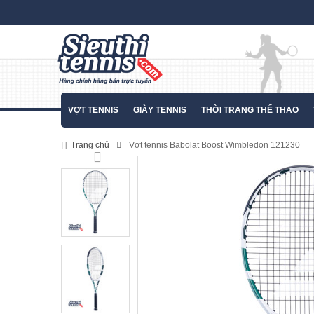
VỢT TENNIS
GIÀY TENNIS
THỜI TRANG THỂ THAO
Trang chủ
Vợt tennis Babolat Boost Wimbledon 121230