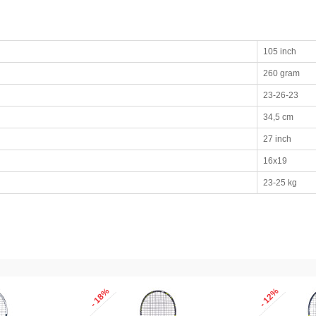
105 inch
260 gram
23-26-23
34,5 cm
27 inch
16x19
23-25 kg
- 18%
- 12%