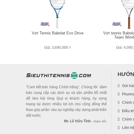
Vợt Tennis Babolat Evo Drive
Vợt tennis Babola
Team Wimb
Giá: 3,690,000 ₫
Giá: 4,090
HƯỚN
Gửi hà
”Cam kết bán hàng Chính hãng”, Chúng tôi đảm
bảo cung cấp các dịch vụ và sản phẩm tốt nhất
Phương
để làm hài lòng Quý vị khách hàng, hy vọng
Chính 
mang lại được nhiều lợi ích cho cộng đồng thể
thao góp phần vào sự nghiệp xây dựng phát triển
Điều k
đất nước.
Chính s
Mr. Lê Hữu Tình
-
Giám đốc
Liên h