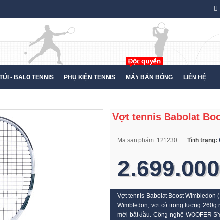
TÚI - BALO TENNIS
PHỤ KIỆN TENNIS
MÁY BẮN BÓNG
LIÊN HỆ
Vợt tennis Babolat Bo
Mã sản phẩm:
121230
Tình trạng:
2.699.000
Vợt tennis Babolat Boost Wimbledon ( 
Wimbledon, vợt có trọng lượng 260g rấ
mới bắt đầu. Công nghệ WOOFER SYS