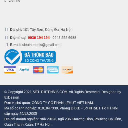
Liên hệ
Địa chỉ:
101 Tây Sơn, Đống Đa, Hà Nội
Điện thoại
:
0936 194 194
-
0243 552 6688
E-mail:
sieuthitennis@gmail.com
© Copyright 2021 SIEUTHITENNIS.COM. All Rights Reserved. Designed by
8xDesign
Đơn vị chủ quản: CÔNG TY CỔ PHẦN LEHUT VIỆT NAM.
Mã số doanh nghiệp: 0101847339. Phòng ĐKKD - Sở KH&ĐT TP. Hà Nội
cấp ngày 29/12/2005
Địa chỉ doanh nghiệp: Nhà 20D/8, ngõ 236 Khương Đình, Phường Hạ Đình,
Quận Thanh Xuân, TP Hà Nội.