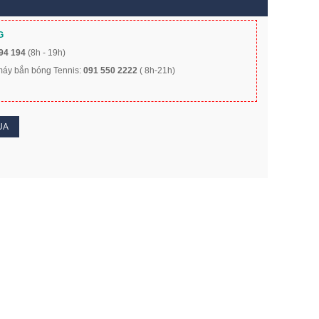
G
94 194
(8h - 19h)
 máy bắn bóng Tennis:
091 550 2222
( 8h-21h)
UA