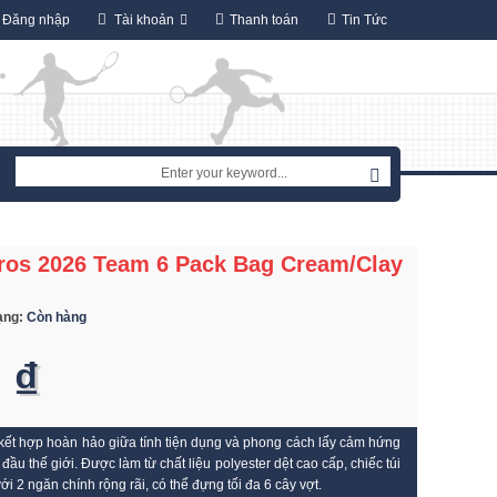
Đăng nhập
Tài khoản
Thanh toán
Tin Tức
ros 2026 Team 6 Pack Bag Cream/Clay
rạng:
Còn hàng
 ₫
kết hợp hoàn hảo giữa tính tiện dụng và phong cách lấy cảm hứng
 đầu thế giới.
Được làm từ chất liệu polyester dệt cao cấp, chiếc túi
i 2 ngăn chính rộng rãi, có thể đựng tối đa 6 cây vợt.