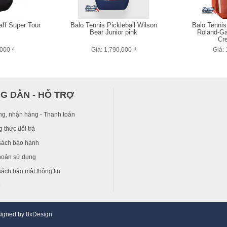
aff Super Tour
Balo Tennis Pickleball Wilson
Balo Tennis
Bear Junior pink
Roland-Ga
Cr
,000 ₫
Giá: 1,790,000 ₫
Giá: 
G DẪN - HỖ TRỢ
ng, nhận hàng - Thanh toán
 thức đổi trả
sách bảo hành
hoản sử dụng
ách bảo mật thông tin
ệ
signed by
8xDesign