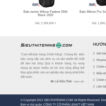
Balo tennis Wilson Federer DNA
Balo Wilson Pro St
Black 2020
Giá: 2,399,000 ₫
Giá: 1,990
HƯỚN
Gửi hà
”Cam kết bán hàng Chính hãng”, Chúng tôi đảm
bảo cung cấp các dịch vụ và sản phẩm tốt nhất
Phương
để làm hài lòng Quý vị khách hàng, hy vọng
Chính 
mang lại được nhiều lợi ích cho cộng đồng thể
thao góp phần vào sự nghiệp xây dựng phát triển
Điều k
đất nước.
Chính s
Mr. Lê Hữu Tình
-
Giám đốc
Liên h
© Copyright 2021 SIEUTHITENNIS.COM. All Rights Reserved. De
Đơn vị chủ quản: CÔNG TY CỔ PHẦN LEHUT VIỆT NAM.