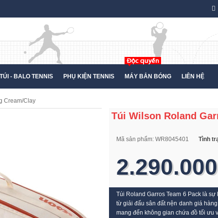
TÚI - BALO TENNIS
PHỤ KIỆN TENNIS
MÁY BẮN BÓNG
LIÊN HỆ
ag Cream/Clay
Túi Wilson Roland Gar
Mã sản phẩm:
WR8045401
Tình t
2.290.000
Túi
Roland Garros Team 6 Pack
là sự 
từ giải đấu sân đất nện danh giá hàng
mang đến không gian chứa đồ tối ưu vớ