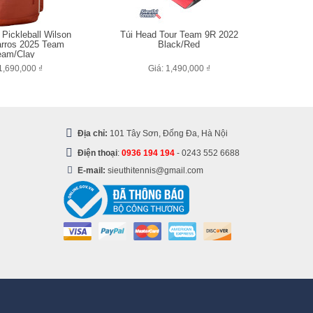
 Pickleball Wilson
Túi Head Tour Team 9R 2022
rros 2025 Team
Black/Red
eam/Clay
1,690,000 ₫
Giá: 1,490,000 ₫
Địa chỉ:
101 Tây Sơn, Đống Đa, Hà Nội
Điện thoại
:
0936 194 194
-
0243 552 6688
E-mail:
sieuthitennis@gmail.com