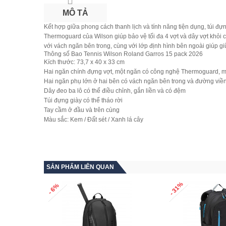
MÔ TẢ
Kết hợp giữa phong cách thanh lịch và tính năng tiện dụng,
túi đự
Thermoguard của Wilson giúp bảo vệ tối đa 4 vợt và dây vợt khỏi c
với vách ngăn bên trong, cùng với lớp định hình bên ngoài giúp giữ
Thông số Bao Tennis Wilson Roland Garros 15 pack 2026
Kích thước:
73,7 x 40 x 33 cm
Hai ngăn chính đựng vợt, một ngăn có công nghệ Thermoguard, mỗi
Hai ngăn phụ lớn ở hai bên có vách ngăn bên trong và đường viền
Dây đeo ba lô có thể điều chỉnh, gắn liền và có đệm
Túi đựng giày có thể tháo rời
Tay cầm ở đầu và trên cùng
Màu sắc:
Kem / Đất sét / Xanh lá cây
SẢN PHẨM LIÊN QUAN
- 31%
- 6%