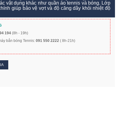
các vật dụng khác như quần áo tennis và bóng. Lớp
hính giúp bảo vệ vợt và độ căng dây khỏi nhiệt độ
G
94 194
(8h - 19h)
 máy bắn bóng Tennis:
091 550 2222
( 8h-21h)
UA