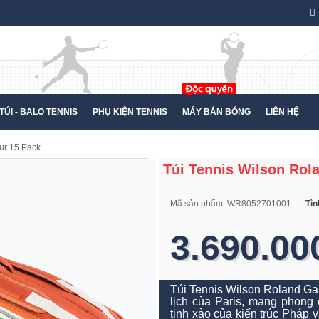
TÚI - BALO TENNIS
PHỤ KIỆN TENNIS
MÁY BẮN BÓNG
LIÊN HỆ
ur 15 Pack
Túi Tennis Wilson Rol
Mã sản phẩm:
WR8052701001
Tìn
3.690.00
Túi Tennis Wilson Roland Ga
lịch của Paris, mang phong 
tinh xảo của kiến ​​trúc Pháp