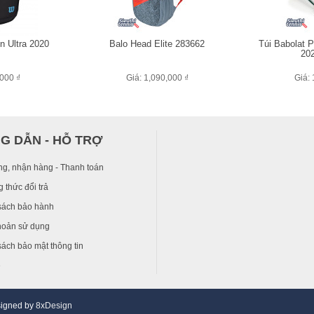
n Ultra 2020
Balo Head Elite 283662
Túi Babola
202
,000 ₫
Giá: 1,090,000 ₫
Giá: 
G DẪN - HỖ TRỢ
ng, nhận hàng - Thanh toán
 thức đổi trả
sách bảo hành
hoản sử dụng
ách bảo mật thông tin
ệ
signed by
8xDesign