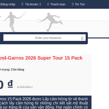
Đăng nhập
Tài khoản
Thanh toán
Tin Tức
and-Garros 2026 Super Tour 15 Pack
h trạng:
Còn hàng
0 ₫
4.190.000 ₫
rros 15 Pack 2026 được Lấy cảm hứng từ vẻ thanh
cách lấy cảm hứng từ những chi tiết sắt mỹ thuật
 và sự tráng lệ của sân vận động. Hai ngăn chính có