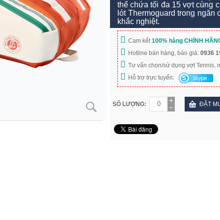
thể chứa tối đa 15 vợt cùng 
lót Thermoguard trong ngăn c
khắc nghiệt.
Cam kết
100% hàng CHÍNH HÃN
Hotline bán hàng, báo giá:
0936 1
Tư vấn chọn/sử dụng vợt Tennis,
Hỗ trợ trực tuyến:
SỐ LƯỢNG:
ĐẶT M