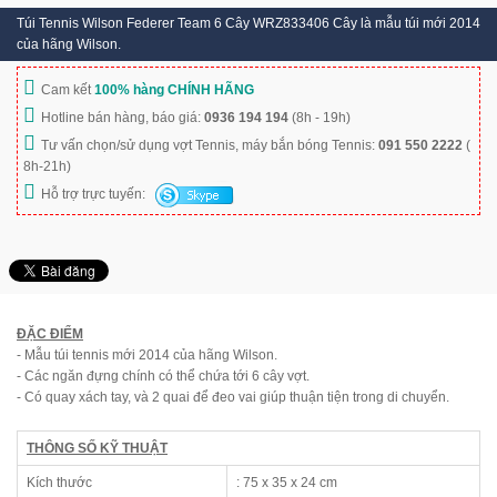
Túi Tennis Wilson Federer Team 6 Cây WRZ833406 Cây là mẫu túi mới 2014
của hãng Wilson.
Cam kết
100% hàng CHÍNH HÃNG
Hotline bán hàng, báo giá:
0936 194 194
(8h - 19h)
Tư vấn chọn/sử dụng vợt Tennis, máy bắn bóng Tennis:
091 550 2222
(
8h-21h)
Hỗ trợ trực tuyến:
ĐẶC ĐIỂM
- Mẫu túi tennis mới 2014 của hãng Wilson.
- Các ngăn đựng chính có thể chứa tới 6 cây vợt.
- Có quay xách tay, và 2 quai để đeo vai giúp thuận tiện trong di chuyển.
THÔNG SỐ KỸ THUẬT
Kích thước
: 75 x 35 x 24 cm