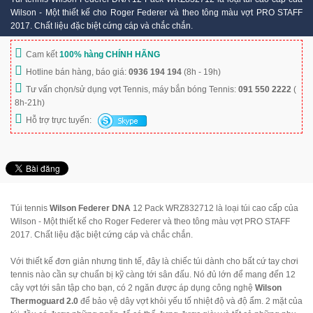
Wilson - Một thiết kế cho Roger Federer và theo tông màu vợt PRO STAFF
2017. Chất liệu đặc biệt cứng cáp và chắc chắn.
Cam kết
100% hàng CHÍNH HÃNG
Hotline bán hàng, báo giá:
0936 194 194
(8h - 19h)
Tư vấn chọn/sử dụng vợt Tennis, máy bắn bóng Tennis:
091 550 2222
(
8h-21h)
Hỗ trợ trực tuyến:
Túi tennis
Wilson Federer DNA
12 Pack WRZ832712 là loại túi cao cấp của
Wilson - Một thiết kế cho Roger Federer và theo tông màu vợt PRO STAFF
2017. Chất liệu đặc biệt cứng cáp và chắc chắn.
Với thiết kế đơn giản nhưng tinh tế, đây là chiếc túi dành cho bất cứ tay chơi
tennis nào cần sự chuẩn bị kỹ càng tới sân đấu. Nó đủ lớn để mang đến 12
cây vợt tới sân tập cho bạn, có 2 ngăn được áp dụng công nghệ
Wilson
Thermoguard 2.0
để bảo vệ dây vợt khỏi yếu tố nhiệt độ và độ ẩm. 2 mặt của