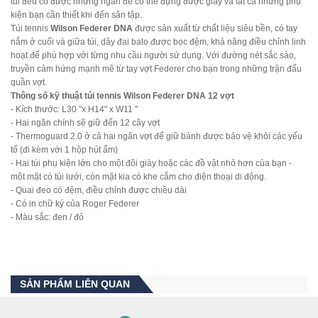
túi đều có được những ngăn để có thể đựng được giày và tất cả những phụ
kiện bạn cần thiết khi đến sân tập.
Túi tennis
Wilson Federer DNA
được sản xuất từ chất liệu siêu bền, có tay
nắm ở cuối và giữa túi, dây đai balo được bọc đệm, khả năng điều chỉnh linh
hoạt để phù hợp với từng nhu cầu người sử dụng. Với đường nét sắc sảo,
truyền cảm hứng mạnh mẽ từ tay vợt Federer cho bạn trong những trận đấu
quần vợt.
Thông số kỹ thuật túi tennis Wilson Federer DNA 12 vợt
- Kích thước: L30 "x H14" x W11 "
- Hai ngăn chính sẽ giữ đến 12 cây vợt
- Thermoguard 2.0 ở cả hai ngăn vợt để giữ bánh được bảo vệ khỏi các yếu
tố (đi kèm với 1 hộp hút ẩm)
- Hai túi phụ kiện lớn cho một đôi giày hoặc các đồ vật nhỏ hơn của bạn -
một mặt có túi lưới, còn mặt kia có khe cắm cho điện thoại di động.
- Quai đeo có đệm, điều chỉnh được chiều dài
- Có in chữ ký của Roger Federer
- Màu sắc: đen / đỏ
SẢN PHẨM LIÊN QUAN