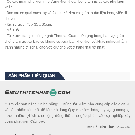
- Có các ngăn phụ kiện nhỏ đựng điện thoại, bóng tennis và các phụ kiện
khác.
- Bao vợt có quai xách tay và 2 quai để đeo vai giúp thuận tiện trong việc di
chuyển.
- Kích thước: 75 x 35 x 35cm.
- Màu đỏ.
- Túi được trang bị công nghệ Thermal Guard sử dụng trong bao vợt giúp
chống ẩm ướt và bảo vệ khung vợt của bạn khỏi thời tiết khắc nghiệt nhằm
tránh những thiệt hại cho vợt, giữ cho vợt ở trạng thái tốt nhất.
SẢN PHẨM LIÊN QUAN
”Cam kết bán hàng Chính hãng”, Chúng tôi đảm bảo cung cấp các dịch vụ
và sản phẩm tốt nhất để làm hài lòng Quý vị khách hàng, hy vọng mang lại
được nhiều lợi ích cho cộng đồng thể thao góp phần vào sự nghiệp xây
dựng phát triển đất nước.
Mr. Lê Hữu Tình
-
Giám đốc