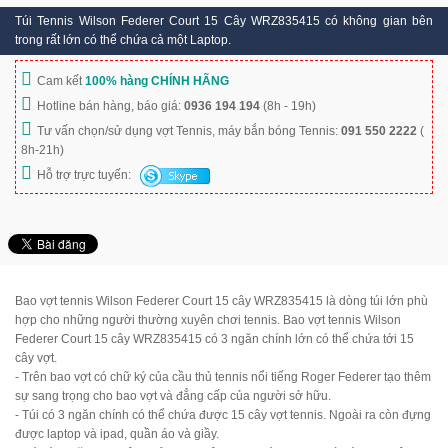
Túi Tennis Wilson Federer Court 15 Cây WRZ835415 có không gian bên
trong rất lớn có thể chứa cả một Laptop.
Cam kết
100% hàng CHÍNH HÃNG
Hotline bán hàng, báo giá:
0936 194 194
(8h - 19h)
Tư vấn chọn/sử dụng vợt Tennis, máy bắn bóng Tennis:
091 550 2222
(
8h-21h)
Hỗ trợ trực tuyến:
Bao vợt tennis Wilson Federer Court 15 cây WRZ835415 là dòng túi lớn phù
hợp cho những người thường xuyên chơi tennis. Bao vợt tennis Wilson
Federer Court 15 cây WRZ835415 có 3 ngăn chính lớn có thể chứa tới 15
cây vợt.
- Trên bao vợt có chữ ký của cầu thủ tennis nổi tiếng Roger Federer tạo thêm
sự sang trọng cho bao vợt và đẳng cấp của người sở hữu.
- Túi có 3 ngăn chính có thể chứa được 15 cây vợt tennis. Ngoài ra còn đựng
được laptop và ipad, quần áo và giầy.