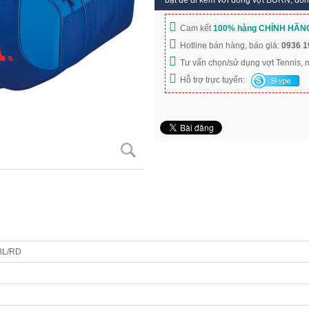
bật để đi kèm với dòng vợt BURN, dòng
Cam kết
100% hàng CHÍNH HÃN
Hotline bán hàng, báo giá:
0936 1
Tư vấn chọn/sử dụng vợt Tennis,
Hỗ trợ trực tuyến:
BL/RD