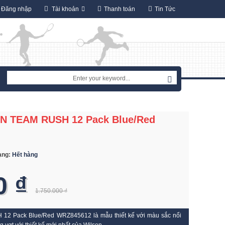
Đăng nhập
Tài khoản
Thanh toán
Tin Tức
RN TEAM RUSH 12 Pack Blue/Red
rạng:
Hết hàng
0 ₫
1.750.000 ₫
12 Pack Blue/Red WRZ845612 là mẫu thiết kế với màu sắc nổi