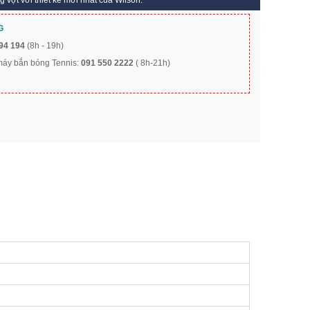
 vợt với thiết kế mới nhất của Wilson.
G
94 194
(8h - 19h)
 máy bắn bóng Tennis:
091 550 2222
( 8h-21h)