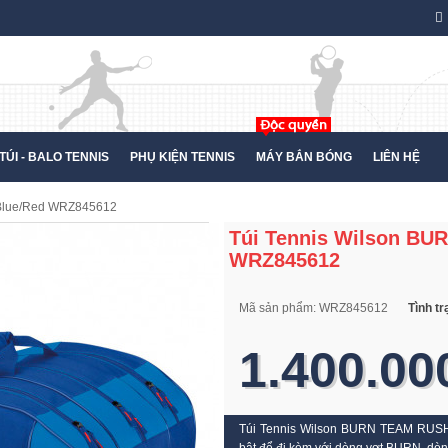
TÚI - BALO TENNIS
PHỤ KIỆN TENNIS
MÁY BẮN BÓNG
LIÊN HỆ
 Blue/Red WRZ845612
Túi Tennis Wilson BU
WRZ845612
Mã sản phẩm:
WRZ845612
Tình t
1.400.00
Túi Tennis Wilson BURN TEAM RUSH 