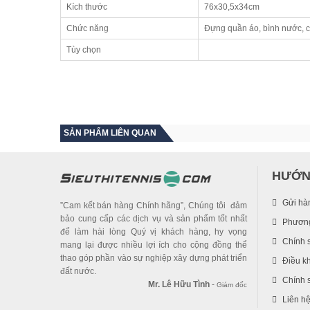
Kích thước
76x30,5x34cm
Chức năng
Đựng quần áo, bình nước, c
Tùy chọn
SẢN PHẨM LIÊN QUAN
HƯỚN
Gửi hà
”Cam kết bán hàng Chính hãng”, Chúng tôi đảm
bảo cung cấp các dịch vụ và sản phẩm tốt nhất
Phương
để làm hài lòng Quý vị khách hàng, hy vọng
Chính 
mang lại được nhiều lợi ích cho cộng đồng thể
thao góp phần vào sự nghiệp xây dựng phát triển
Điều k
đất nước.
Chính s
Mr. Lê Hữu Tình
-
Giám đốc
Liên h