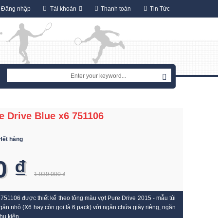
Đăng nhập
Tài khoản
Thanh toán
Tin Tức
e Drive Blue x6 751106
Hết hàng
0 ₫
1.939.000 ₫
 751106 được thiết kế theo tông màu vợt Pure Drive 2015 - mẫu túi
ngăn nhỏ (X6 hay còn gọi là 6 pack) với ngăn chứa giày riêng, ngăn
hụ kiện.