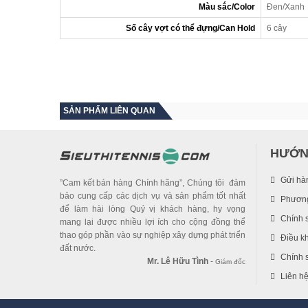
Màu sắc/Color
Đen/Xanh
Số cây vợt có thể đựng/Can Hold
6 cây
SẢN PHẨM LIÊN QUAN
HƯỚN
Gửi hà
”Cam kết bán hàng Chính hãng”, Chúng tôi đảm
bảo cung cấp các dịch vụ và sản phẩm tốt nhất
Phương
để làm hài lòng Quý vị khách hàng, hy vọng
Chính 
mang lại được nhiều lợi ích cho cộng đồng thể
thao góp phần vào sự nghiệp xây dựng phát triển
Điều k
đất nước.
Chính s
Mr. Lê Hữu Tình
-
Giám đốc
Liên h