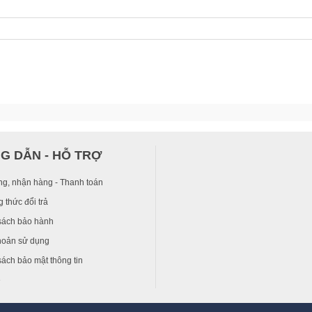
G DẪN - HỖ TRỢ
ng, nhận hàng - Thanh toán
 thức đổi trả
sách bảo hành
hoản sử dụng
ách bảo mật thông tin
ệ