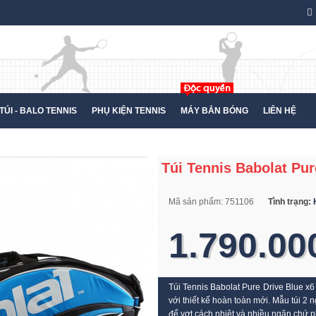
TÚI - BALO TENNIS
PHỤ KIỆN TENNIS
MÁY BẮN BÓNG
LIÊN HỆ
Túi Tennis Babolat Pur
Mã sản phẩm:
751106
Tình trạng:
1.790.00
Túi Tennis Babolat Pure Drive Blue x6
với thiết kế hoàn toàn mới. Mẫu túi 2 
để vợt cách nhiệt và nhiều ngăn chứ p