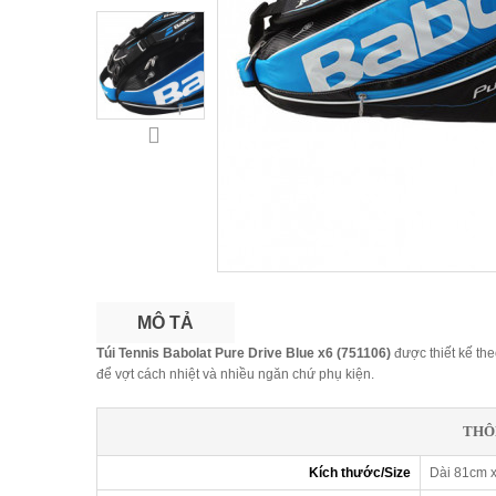
MÔ TẢ
Túi Tennis Babolat Pure Drive Blue x6 (751106)
được thiết kế th
để vợt cách nhiệt và nhiều ngăn chứ phụ kiện.
THÔ
Kích thước/Size
Dài 81cm 