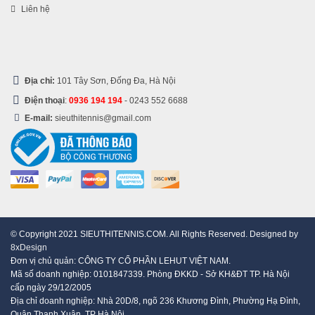
Liên hệ
Địa chỉ:
101 Tây Sơn, Đống Đa, Hà Nội
Điện thoại
:
0936 194 194
-
0243 552 6688
E-mail:
sieuthitennis@gmail.com
© Copyright 2021 SIEUTHITENNIS.COM. All Rights Reserved. Designed by
8xDesign
Đơn vị chủ quản: CÔNG TY CỔ PHẦN LEHUT VIỆT NAM.
Mã số doanh nghiệp: 0101847339. Phòng ĐKKD - Sở KH&ĐT TP. Hà Nội
cấp ngày 29/12/2005
Địa chỉ doanh nghiệp: Nhà 20D/8, ngõ 236 Khương Đình, Phường Hạ Đình,
Quận Thanh Xuân, TP Hà Nội.