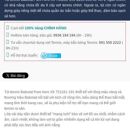
có khả năng chứa tối đa 9 cây vợt tennis chính. Ngoài ra, túi còn có ngăn
đựng giày riêng biệt để chứa quần áo bẩn hoặc giày thể thao, đảm bảo sạch
sẽ hơn.
Cam kết
100% hàng CHÍNH HÃNG
Hotline bán hàng, báo giá:
0936 194 194
(8h - 19h)
Tư vấn chọn/sử dụng vợt Tennis, máy bắn bóng Tennis:
091 550 2222
(
8h-21h)
Hỗ trợ trực tuyến:
Túi tennis Babolat Pure Aero X9 751181-191 thiết kế với tông màu vàng và
thương hiệu Babolat nổi bật với kích cỡ rộng lớn, kiểu dáng thể thao bắt mắt,
mang tính thời trang cao, sẽ là phụ kiện hỗ trợ để bạn mang cả thế giới
tennis ra sân.
Lớp vải dày dặn được thiết kế "mạng lưới" bảo vệ vợt tối ưu nhất, nhằm cách
ẩm, cách nhiệt, không làm vợt bị giãn nở/biến dạng kể cả khi túi vợt đang
phải tiếp xúc trực tiếp với ánh nắng.