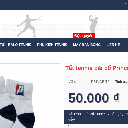
TÚI - BALO TENNIS
PHỤ KIỆN TENNIS
MÁY BẮN BÓNG
LIÊN HỆ
Tất tennis dài cổ Princ
Mã sản phẩm:
PRINCE-T2
Tình tr
50.000 ₫
Tất tennis dài cổ Prince T2 sử dụng ch
giầy.