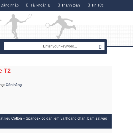
Đăng nhập
Tài khoản
Thanh toán
Tin Tức
e T2
ạng:
Còn hàng
ất liệu Cotton + Spandex co dãn, êm và thoáng chân, bám sát vào