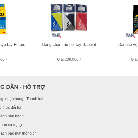
uỷu tay Futuro
Băng chặn mồ hôi tay Babolat
Đai bảo vệ
000 ₫
Giá: 239,000 ₫
Giá:
G DẪN - HỖ TRỢ
ng, nhận hàng - Thanh toán
 thức đổi trả
sách bảo hành
hoản sử dụng
ách bảo mật thông tin