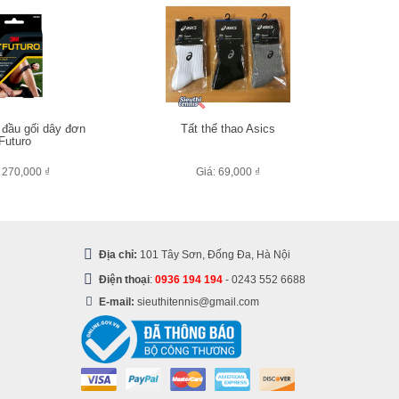
 đầu gối dây đơn
Tất thể thao Asics
Futuro
 270,000 ₫
Giá: 69,000 ₫
Địa chỉ:
101 Tây Sơn, Đống Đa, Hà Nội
Điện thoại
:
0936 194 194
-
0243 552 6688
E-mail:
sieuthitennis@gmail.com