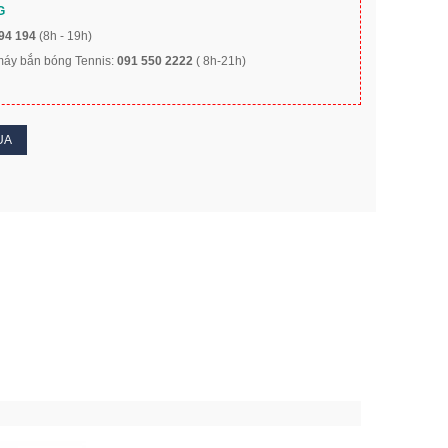
G
94 194
(8h - 19h)
 máy bắn bóng Tennis:
091 550 2222
( 8h-21h)
UA