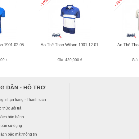
- 10%
- 10%
on 1901-02-05
Áo Thể Thao Wilson 1901-12-01
Áo Thể Tha
000 ₫
Giá: 430,000 ₫
Giá:
G DẪN - HỖ TRỢ
ng, nhận hàng - Thanh toán
 thức đổi trả
sách bảo hành
hoản sử dụng
ách bảo mật thông tin