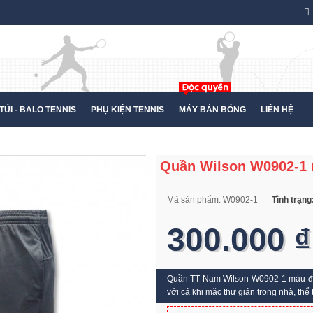
TÚI - BALO TENNIS
PHỤ KIỆN TENNIS
MÁY BẮN BÓNG
LIÊN HỆ
Quần Wilson W0902-1
Mã sản phẩm:
W0902-1
Tình trạng
300.000 ₫
Quần TT Nam Wilson W0902-1 màu đen (
với cả khi mặc thư giản trong nhà, thể t