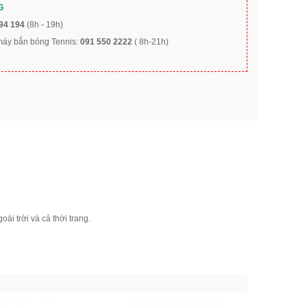
G
94 194
(8h - 19h)
 máy bắn bóng Tennis:
091 550 2222
( 8h-21h)
ài trời và cả thời trang.