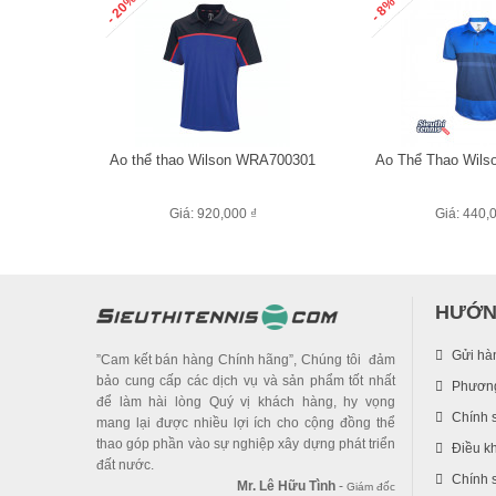
- 20%
- 8%
Áo thể thao Wilson WRA700301
Áo Thể Thao Wils
Giá: 920,000 ₫
Giá: 440,
HƯỚN
Gửi hà
”Cam kết bán hàng Chính hãng”, Chúng tôi đảm
bảo cung cấp các dịch vụ và sản phẩm tốt nhất
Phương
để làm hài lòng Quý vị khách hàng, hy vọng
Chính 
mang lại được nhiều lợi ích cho cộng đồng thể
thao góp phần vào sự nghiệp xây dựng phát triển
Điều k
đất nước.
Chính s
Mr. Lê Hữu Tình
-
Giám đốc