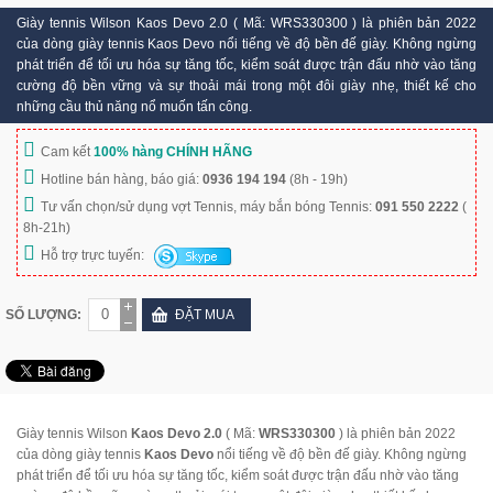
Giày tennis Wilson Kaos Devo 2.0 ( Mã: WRS330300 ) là phiên bản 2022
của dòng giày tennis Kaos Devo nổi tiếng về độ bền đế giày. Không ngừng
phát triển để tối ưu hóa sự tăng tốc, kiểm soát được trận đấu nhờ vào tăng
cường độ bền vững và sự thoải mái trong một đôi giày nhẹ, thiết kế cho
những cầu thủ năng nổ muốn tấn công.
Cam kết
100% hàng CHÍNH HÃNG
Hotline bán hàng, báo giá:
0936 194 194
(8h - 19h)
Tư vấn chọn/sử dụng vợt Tennis, máy bắn bóng Tennis:
091 550 2222
(
8h-21h)
Hỗ trợ trực tuyến:
SỐ LƯỢNG:
ĐẶT MUA
Giày tennis Wilson
Kaos Devo 2.0
( Mã:
WRS330300
) là phiên bản 2022
của dòng giày tennis
Kaos Devo
nổi tiếng về độ bền đế giày. Không ngừng
phát triển để tối ưu hóa sự tăng tốc, kiểm soát được trận đấu nhờ vào tăng