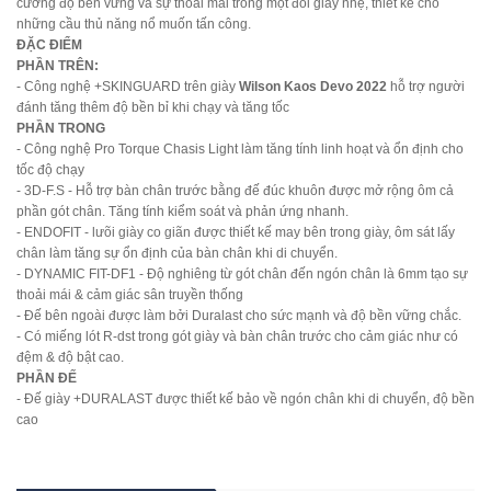
cường độ bền vững và sự thoải mái trong một đôi giày nhẹ, thiết kế cho
những cầu thủ năng nổ muốn tấn công.
ĐẶC ĐIỂM
PHẦN TRÊN:
- Công nghệ +SKINGUARD trên giày
Wilson Kaos Devo 2022
hỗ trợ người
đánh tăng thêm độ bền bỉ khi chạy và tăng tốc
PHẦN TRONG
- Công nghệ Pro Torque Chasis Light làm tăng tính linh hoạt và ổn định cho
tốc độ chạy
- 3D-F.S - Hỗ trợ bàn chân trước bằng đế đúc khuôn được mở rộng ôm cả
phần gót chân. Tăng tính kiểm soát và phản ứng nhanh.
- ENDOFIT - lưõi giày co giãn được thiết kế may bên trong giày, ôm sát lấy
chân làm tăng sự ổn định của bàn chân khi di chuyển.
- DYNAMIC FIT-DF1 - Độ nghiêng từ gót chân đến ngón chân là 6mm tạo sự
thoải mái & cảm giác sân truyền thống
- Đế bên ngoài được làm bởi Duralast cho sức mạnh và độ bền vững chắc.
- Có miếng lót R-dst trong gót giày và bàn chân trước cho cảm giác như có
đệm & độ bật cao.
PHẦN ĐẾ
- Đế giày +DURALAST được thiết kế bảo về ngón chân khi di chuyển, độ bền
cao