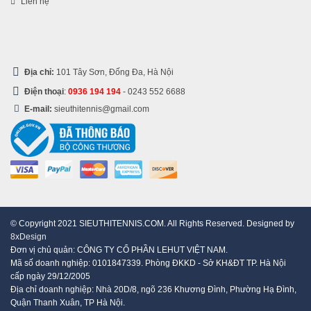
Liên hệ
Địa chỉ:
101 Tây Sơn, Đống Đa, Hà Nội
Điện thoại
:
0936 194 194
-
0243 552 6688
E-mail:
sieuthitennis@gmail.com
© Copyright 2021 SIEUTHITENNIS.COM. All Rights Reserved. Designed by
8xDesign
Đơn vị chủ quản: CÔNG TY CỔ PHẦN LEHUT VIỆT NAM.
Mã số doanh nghiệp: 0101847339. Phòng ĐKKD - Sở KH&ĐT TP. Hà Nội
cấp ngày 29/12/2005
Địa chỉ doanh nghiệp: Nhà 20D/8, ngõ 236 Khương Đình, Phường Hạ Đình,
Quận Thanh Xuân, TP Hà Nội.