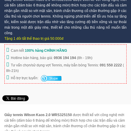
cải tiến (đảm bảo 6 tháng đế không mòn) thích hợp cho các trận đấu và cảm
nhận gần nhất so với mặt sân, tránh chấn thương cổ chân thường gặp ở các
cầu thủ và người chơi tennis. Không ngừng phát triển để tối ưu hóa sự tăng
tốc, kiểm soát được trận đấu nhờ vào tăng cường độ bền vững và sự thoải
mái trong một đôi giày nhẹ, thiết kế cho những cầu thủ năng nổ muốn tấn
công.
Tặng 1 đôi tất thể thao trị giá 50.000đ
Cam kết
100% hàng CHÍNH HÃNG
Hotline bán hàng, báo giá:
0936 194 194
(8h - 19h)
Tư vấn chọn/sử dụng vợt Tennis, máy bắn bóng Tennis:
091 550 2222
(
8h-21h)
Hỗ trợ trực tuyến:
Giày tennis Wilson Kaos 2.0 WRS325150
được thiết kế với công nghệ mới
cải tiến (đảm bảo 6 tháng đế không mòn) thích hợp cho các trận đấu và cảm
nhận gần nhất so với mặt sân, tránh chấn thương cổ chân thường gặp ở các