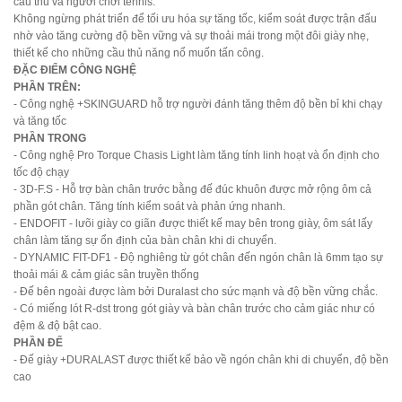
cầu thủ và người chơi tennis.
Không ngừng phát triển để tối ưu hóa sự tăng tốc, kiểm soát được trận đấu
nhờ vào tăng cường độ bền vững và sự thoải mái trong một đôi giày nhẹ,
thiết kế cho những cầu thủ năng nổ muốn tấn công.
ĐẶC ĐIỂM CÔNG NGHỆ
PHẦN TRÊN:
- Công nghệ +SKINGUARD hỗ trợ người đánh tăng thêm độ bền bỉ khi chạy
và tăng tốc
PHẦN TRONG
- Công nghệ Pro Torque Chasis Light làm tăng tính linh hoạt và ổn định cho
tốc độ chạy
- 3D-F.S - Hỗ trợ bàn chân trước bằng đế đúc khuôn được mở rộng ôm cả
phần gót chân. Tăng tính kiểm soát và phản ứng nhanh.
- ENDOFIT - lưõi giày co giãn được thiết kế may bên trong giày, ôm sát lấy
chân làm tăng sự ổn định của bàn chân khi di chuyển.
- DYNAMIC FIT-DF1 - Độ nghiêng từ gót chân đến ngón chân là 6mm tạo sự
thoải mái & cảm giác sân truyền thống
- Đế bên ngoài được làm bởi Duralast cho sức mạnh và độ bền vững chắc.
- Có miếng lót R-dst trong gót giày và bàn chân trước cho cảm giác như có
đệm & độ bật cao.
PHẦN ĐẾ
- Đế giày +DURALAST được thiết kế bảo về ngón chân khi di chuyển, độ bền
cao