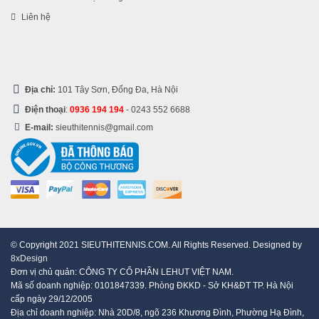
Liên hệ
Địa chỉ:
101 Tây Sơn, Đống Đa, Hà Nội
Điện thoại
:
0936 194 194
-
0243 552 6688
E-mail:
sieuthitennis@gmail.com
© Copyright 2021 SIEUTHITENNIS.COM. All Rights Reserved. Designed by
8xDesign
Đơn vị chủ quản: CÔNG TY CỔ PHẦN LEHUT VIỆT NAM.
Mã số doanh nghiệp: 0101847339. Phòng ĐKKD - Sở KH&ĐT TP. Hà Nội
cấp ngày 29/12/2005
Địa chỉ doanh nghiệp: Nhà 20D/8, ngõ 236 Khương Đình, Phường Hạ Đình,