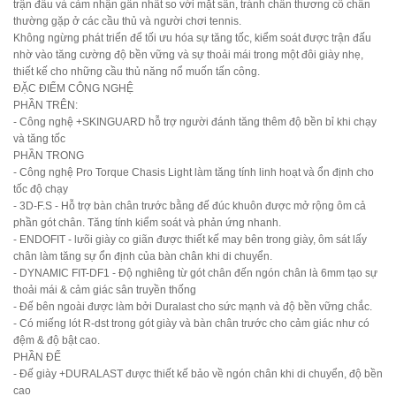
trận đấu và cảm nhận gần nhất so với mặt sân, tránh chấn thương cổ chân
thường gặp ở các cầu thủ và người chơi tennis.
Không ngừng phát triển để tối ưu hóa sự tăng tốc, kiểm soát được trận đấu
nhờ vào tăng cường độ bền vững và sự thoải mái trong một đôi giày nhẹ,
thiết kế cho những cầu thủ năng nổ muốn tấn công.
ĐẶC ĐIỂM CÔNG NGHỆ
PHẦN TRÊN:
- Công nghệ +SKINGUARD hỗ trợ người đánh tăng thêm độ bền bỉ khi chạy
và tăng tốc
PHẦN TRONG
- Công nghệ Pro Torque Chasis Light làm tăng tính linh hoạt và ổn định cho
tốc độ chạy
- 3D-F.S - Hỗ trợ bàn chân trước bằng đế đúc khuôn được mở rộng ôm cả
phần gót chân. Tăng tính kiểm soát và phản ứng nhanh.
- ENDOFIT - lưõi giày co giãn được thiết kế may bên trong giày, ôm sát lấy
chân làm tăng sự ổn định của bàn chân khi di chuyển.
- DYNAMIC FIT-DF1 - Độ nghiêng từ gót chân đến ngón chân là 6mm tạo sự
thoải mái & cảm giác sân truyền thống
- Đế bên ngoài được làm bởi Duralast cho sức mạnh và độ bền vững chắc.
- Có miếng lót R-dst trong gót giày và bàn chân trước cho cảm giác như có
đệm & độ bật cao.
PHẦN ĐẾ
- Đế giày +DURALAST được thiết kế bảo về ngón chân khi di chuyển, độ bền
cao