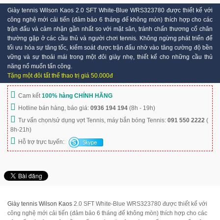
Giày tennis Wilson Kaos 2.0 SFT White-Blue WRS323780 được thiết kế với
công nghệ mới cải tiến (đảm bảo 6 tháng đế không mòn) thích hợp cho các
trận đấu và cảm nhận gần nhất so với mặt sân, tránh chấn thương cổ chân
thường gặp ở các cầu thủ và người chơi tennis. Không ngừng phát triển để
tối ưu hóa sự tăng tốc, kiểm soát được trận đấu nhờ vào tăng cường độ bền
vững và sự thoải mái trong một đôi giày nhẹ, thiết kế cho những cầu thủ
năng nổ muốn tấn công.
Tặng một đôi tất thể thao trị giá 50.000đ
Cam kết
100% hàng CHÍNH HÃNG
Hotline bán hàng, báo giá:
0936 194 194
(8h - 19h)
Tư vấn chọn/sử dụng vợt Tennis, máy bắn bóng Tennis:
091 550 2222
(
8h-21h)
Hỗ trợ trực tuyến:
Giày tennis Wilson Kaos
2.0 SFT White-Blue WRS323780 được thiết kế với
công nghệ mới cải tiến (đảm bảo 6 tháng đế không mòn) thích hợp cho các