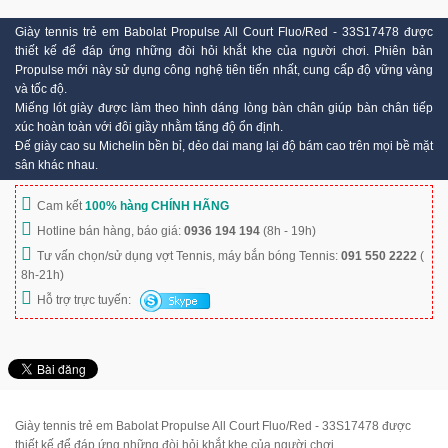
Giày tennis trẻ em Babolat Propulse All Court Fluo/Red - 33S17478 được
thiết kế để đáp ứng những đòi hỏi khắt khe của người chơi. Phiên bản
Propulse mới này sử dụng công nghệ tiên tiến nhất, cung cấp độ vững vàng
và tốc độ.
Miếng lót giày được làm theo hình dáng lòng bàn chân giúp bàn chân tiếp
xúc hoàn toàn với đôi giầy nhằm tăng độ ổn định.
Đế giày cao su Michelin bền bỉ, dẻo dai mang lại độ bám cao trên mọi bề mặt
sân khác nhau.
Cam kết
100% hàng CHÍNH HÃNG
Hotline bán hàng, báo giá:
0936 194 194
(8h - 19h)
Tư vấn chọn/sử dụng vợt Tennis, máy bắn bóng Tennis:
091 550 2222
(
8h-21h)
Hỗ trợ trực tuyến:
Giày tennis trẻ em Babolat Propulse All Court Fluo/Red - 33S17478 được
thiết kế để đáp ứng những đòi hỏi khắt khe của người chơi.