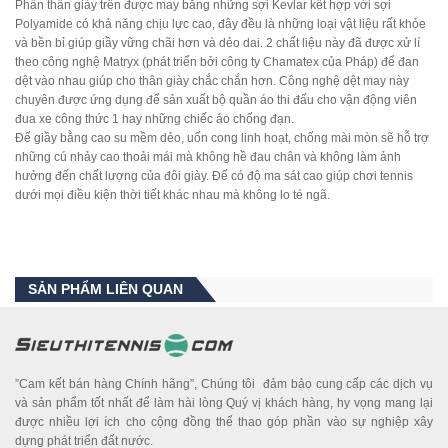
Phần thân giày trên được may bằng những sợi Kevlar kết hợp với sợi
Polyamide có khả năng chịu lực cao, đây đều là những loại vật liệu rất khỏe
và bền bỉ giúp giầy vững chãi hơn và dẻo dai. 2 chất liệu này đã được xử lí
theo công nghệ Matryx (phát triển bởi công ty Chamatex của Pháp) để đan
dệt vào nhau giúp cho thân giày chắc chắn hơn. Công nghệ dệt may này
chuyên được ứng dụng để sản xuất bộ quần áo thi đấu cho vận động viên
đua xe công thức 1 hay những chiếc áo chống đạn.
Đế giầy bằng cao su mềm dẻo, uốn cong linh hoạt, chống mài mòn sẽ hỗ trợ
những cú nhảy cao thoải mái mà không hề đau chân và không làm ảnh
hưởng đến chất lượng của đôi giày. Đế có độ ma sát cao giúp chơi tennis
dưới mọi điều kiện thời tiết khác nhau mà không lo té ngã.
SẢN PHẨM LIÊN QUAN
”Cam kết bán hàng Chính hãng”, Chúng tôi đảm bảo cung cấp các dịch vụ
và sản phẩm tốt nhất để làm hài lòng Quý vị khách hàng, hy vọng mang lại
được nhiều lợi ích cho cộng đồng thể thao góp phần vào sự nghiệp xây
dựng phát triển đất nước.