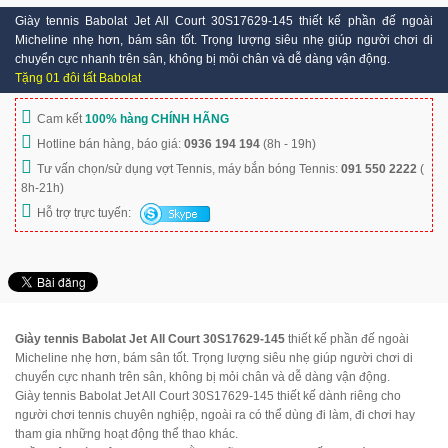
Giày tennis Babolat Jet All Court 30S17629-145 thiết kế phần đế ngoài
Micheline nhẹ hơn, bám sân tốt. Trọng lượng siêu nhẹ giúp người chơi di
chuyển cực nhanh trên sân, không bị mỏi chân và dễ dàng vận động.
Tặng 01 đôi tất Babolat
Cam kết
100% hàng CHÍNH HÃNG
Hotline bán hàng, báo giá:
0936 194 194
(8h - 19h)
Tư vấn chọn/sử dụng vợt Tennis, máy bắn bóng Tennis:
091 550 2222
(
8h-21h)
Hỗ trợ trực tuyến:
Giày tennis Babolat Jet All Court 30S17629-145
thiết kế phần đế ngoài
Micheline nhẹ hơn, bám sân tốt. Trọng lượng siêu nhẹ giúp người chơi di
chuyển cực nhanh trên sân, không bị mỏi chân và dễ dàng vận động.
Giày tennis Babolat Jet All Court 30S17629-145 thiết kế dành riêng cho
người chơi tennis chuyên nghiệp, ngoài ra có thể dùng đi làm, đi chơi hay
tham gia những hoạt động thể thao khác.