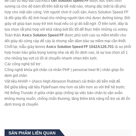
đế cao su tiếp đất của Asics
Gel Solution Speed ​​FF
được đúc theo hình
xương cá cho độ bám tốt trên bất kỳ bề mặt nào, nhưng đặc biệt là rất phù
hợp cho mặt sân cứng.
Với người chơi ở cuối sân, Asics
Solution Speed ​​FF
là đôi giày tốc độ linh hoạt cho những người làm chủ được đường bóng. Đôi
giày sẽ giúp bạn xoay trở linh hoạt nếu có gì đó bất ngờ. Ở trên lưới, đây là
lựa chọn rất phù hợp với khả năng bứt tốc tốt để thực hiện những cú volley.
Toàn thân
Asics Solution Speed ​​FF
được phủ lưới cao su mềm khiến cho
đôi giày đủ cứng cáp để cày ải nhưng vẫn đảm bảo sự mềm mại cần thiết.
Chốt lại, mẫu giày tennis
Asics Solution Speed FF
1042A126.701
là sự phối
hợp hoàn hảo giữa trọng lượng nhẹ và độ ổn định cao, là sự lựa chọn số 1
cho nhũng tay vợt có lối di chuyển nhanh nhẹn trên lưới.
Các công nghệ bổ trợ :
Công nghệ khóa gót chân cá nhân PHF ( personal heel fit ) chân giúp ổn
định gót chân.
Vật liệu AHAR + (Asics High Abrasion Rubber) cải thiện độ bền mặt đế.
Đế giữa bằng vật liệu FlyteFoam nhẹ hơn và bền hơn so với thế hệ trước.
Hệ thống Trusstic ở giữa chân giúp chống lại việc bàn chân bị vặn xoắn
không mong muốn, chống chấn thương, tăng thêm khả năng hỗ trợ và độ ổn
định trong di chuyển
SẢN PHẨM LIÊN QUAN