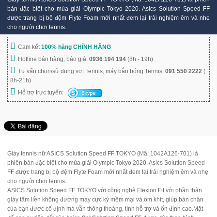
bản đặc biệt cho mùa giải Olympic Tokyo 2020. Asics Solution Speed ​​FF
được trang bị bộ đệm Flyte Foam mới nhất đem lại trải nghiệm êm và nhẹ
cho người chơi tennis.
Cam kết
100% hàng CHÍNH HÃNG
Hotline bán hàng, báo giá:
0936 194 194
(8h - 19h)
Tư vấn chọn/sử dụng vợt Tennis, máy bắn bóng Tennis:
091 550 2222
(
8h-21h)
Hỗ trợ trực tuyến:
Giày tennis nữ ASICS Solution Speed FF TOKYO (Mã: 1042A126-701) là
phiên bản đặc biệt cho mùa giải Olympic Tokyo 2020. Asics Solution Speed ​​
FF được trang bị bộ đệm Flyte Foam mới nhất đem lại trải nghiệm êm và nhẹ
cho người chơi tennis.
ASICS Solution Speed FF TOKYO với công nghệ Flexion Fit với phần thân
giày tấm liền không đường may cực kỳ mềm mại và ôm khít, giúp bàn chân
của bạn được cố định mà vẫn thông thoáng, tính hỗ trợ và ổn định cao.
Mặt