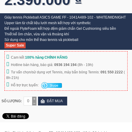
Giày tennis Pickleball ASICS GAME FF - 1041A489-102 - WHITE/MIDNIGHT
Upper làm từ chất liệu lưới mesh kết hợp với synthetic
Đế ngoài FlyteFoam kết hợp đệm giảm chấn Gel Cushioning siêu bền
Thiết kế ôm chân, vừa vặn và thoáng khí
Sử dụng cho môn thể thao tennis và pickleball
Super Sale
Cam kết
100% hàng CHÍNH HÃNG
Hotline bán hàng, báo giá:
0936 194 194
(8h - 19h)
Tư vấn chọn/sử dụng vợt Tennis, máy bắn bóng Tennis:
091 550 2222
(
8h-21h)
Hỗ trợ trực tuyến:
SỐ LƯỢNG:
ĐẶT MUA