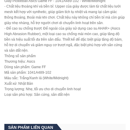
Giày Pickleball Asics Game FF - 1041A489-102 - White/Midnight
- Chất liệu thoáng khí và bền bỉ: Upper của giày được làm từ chất liệu lưới
mesh kết hợp với synthetic, giúp giảm tích tụ nhiệt và mang lại cảm giác
thông thoáng, thoải mái khi chơi. Chất liệu này không chỉ bền bỉ mà còn giúp
giày nhẹ nhàng, hỗ trợ người chơi di chuyển linh hoạt trên sân.
- Đế cao su chống trượt: Đế ngoài của giày sử dụng cao su AHAR+ (Asics
High Abrasion Rubber), một loại cao su chống mài mòn cao, giúp tăng độ
bền và hiệu suất tối đa trên sân đấu. Thiết kế đế đặc biệt giúp tăng độ bám,
hỗ trợ di chuyển và giảm nguy cơ trượt ngã, đặc biệt phù hợp với sân cứng
và sân đất nện.
Thông số sản phẩm
Thương hiệu:
Asics
Dòng sản phẩm:
Game FF
Mã sản phẩm:
1041A489-102
Màu sắc:
Trắng/Xanh lá (White/Midnight)
Xuất xứ:
Nhật Bản
Trọng lượng:
Nhẹ, tối ưu cho di chuyển linh hoạt
Loại sân phù hợp:
Sân cứng, sân đất nện
SẢN PHẨM LIÊN QUAN