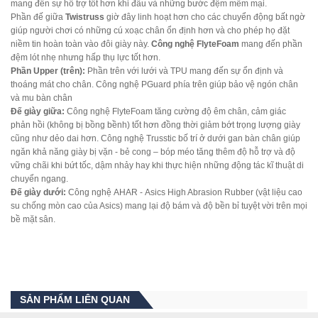
mang đến sự hỗ trợ tốt hơn khi đấu và những bước đệm mềm mại.
Phần đế giữa
Twistruss
giờ đây linh hoạt hơn cho các chuyển động bất ngờ
giúp người chơi có những cú xoạc chân ổn định hơn và cho phép họ đặt
niềm tin hoàn toàn vào đôi giày này.
Công nghệ FlyteFoam
mang đến phần
đệm lót nhẹ nhưng hấp thụ lực tốt hơn.
Phần Upper (trên):
Phần trên với lưới và TPU mang đến sự ổn định và
thoáng mát cho chân. Công nghệ PGuard phía trên giúp bảo vệ ngón chân
và mu bàn chân
Đế giày giữa:
Công nghệ FlyteFoam tăng cường độ êm chân, cảm giác
phản hồi (không bị bồng bềnh) tốt hơn đồng thời giảm bớt trọng lượng giày
cũng như dẻo dai hơn. Công nghệ Trusstic bố trí ở dưới gan bàn chân giúp
ngăn khả năng giày bị vặn - bẻ cong – bóp méo tăng thêm độ hỗ trợ và độ
vững chãi khi bứt tốc, dậm nhảy hay khi thực hiện những động tác kĩ thuật di
chuyển ngang.
Đế giày dưới:
Công nghệ AHAR - Asics High Abrasion Rubber (vật liệu cao
su chống mòn cao của Asics) mang lại độ bám và độ bền bỉ tuyệt vời trên mọi
bề mặt sân.
SẢN PHẨM LIÊN QUAN