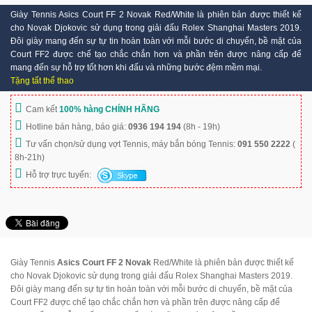
Giày Tennis Asics Court FF 2 Novak Red/White là phiên bản được thiết kế
cho Novak Djokovic sử dụng trong giải đấu Rolex Shanghai Masters 2019.
Đôi giày mang đến sự tự tin hoàn toàn với mỗi bước di chuyển, bề mặt của
Court FF2 được chế tạo chắc chắn hơn và phần trên được nâng cấp để
mang đến sự hỗ trợ tốt hơn khi đấu và những bước đệm mềm mại.
Tặng tất thể thao
Cam kết
100% hàng CHÍNH HÃNG
Hotline bán hàng, báo giá:
0936 194 194
(8h - 19h)
Tư vấn chọn/sử dụng vợt Tennis, máy bắn bóng Tennis:
091 550 2222
(
8h-21h)
Hỗ trợ trực tuyến:
Giày Tennis
Asics Court FF 2 Novak
Red/White là phiên bản được thiết kế
cho Novak Djokovic sử dụng trong giải đấu Rolex Shanghai Masters 2019.
Đôi giày mang đến sự tự tin hoàn toàn với mỗi bước di chuyển, bề mặt của
Court FF2 được chế tạo chắc chắn hơn và phần trên được nâng cấp để