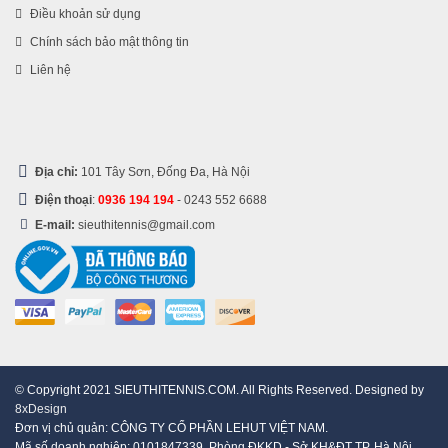
Điều khoản sử dụng
Chính sách bảo mật thông tin
Liên hệ
Địa chỉ:
101 Tây Sơn, Đống Đa, Hà Nội
Điện thoại
:
0936 194 194
-
0243 552 6688
E-mail:
sieuthitennis@gmail.com
© Copyright 2021 SIEUTHITENNIS.COM. All Rights Reserved. Designed by
8xDesign
Đơn vị chủ quản: CÔNG TY CỔ PHẦN LEHUT VIỆT NAM.
Mã số doanh nghiệp: 0101847339. Phòng ĐKKD - Sở KH&ĐT TP. Hà Nội