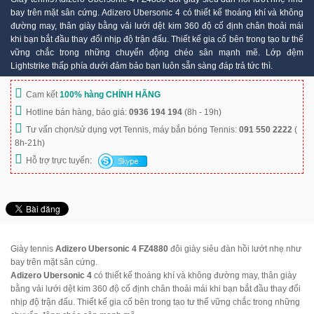
bay trên mặt sân cứng. Adizero Ubersonic 4 có thiết kế thoáng khí và không
đường may, thân giày bằng vải lưới dệt kim 360 độ cố định chân thoải mái
khi bạn bắt đầu thay đổi nhịp độ trận đấu. Thiết kế gia cố bên trong tạo tư thế
vững chắc trong những chuyển động chéo sân mạnh mẽ. Lớp đệm
Lightstrike thấp phía dưới đảm bảo bạn luôn sẵn sàng đáp trả tức thì.
Cam kết
100% hàng CHÍNH HÃNG
Hotline bán hàng, báo giá:
0936 194 194
(8h - 19h)
Tư vấn chọn/sử dụng vợt Tennis, máy bắn bóng Tennis:
091 550 2222
(
8h-21h)
Hỗ trợ trực tuyến:
Giày tennis
Adizero Ubersonic 4 FZ4880
đôi giày siêu đàn hồi lướt nhẹ như
bay trên mặt sân cứng.
Adizero Ubersonic 4
có thiết kế thoáng khí và không đường may, thân giày
bằng vải lưới dệt kim 360 độ cố định chân thoải mái khi bạn bắt đầu thay đổi
nhịp độ trận đấu. Thiết kế gia cố bên trong tạo tư thế vững chắc trong những