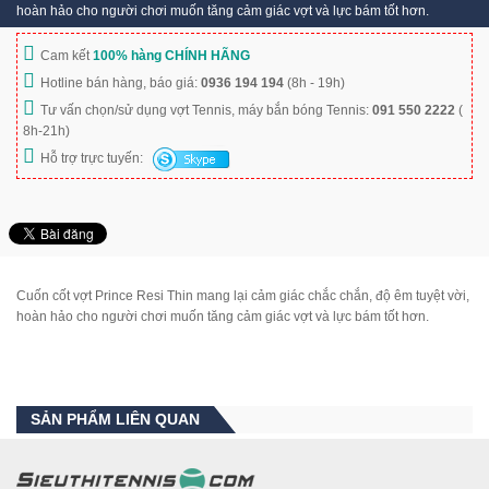
hoàn hảo cho người chơi muốn tăng cảm giác vợt và lực bám tốt hơn.
Cam kết
100% hàng CHÍNH HÃNG
Hotline bán hàng, báo giá:
0936 194 194
(8h - 19h)
Tư vấn chọn/sử dụng vợt Tennis, máy bắn bóng Tennis:
091 550 2222
(
8h-21h)
Hỗ trợ trực tuyến:
Cuốn cốt vợt Prince Resi Thin mang lại cảm giác chắc chắn, độ êm tuyệt vời,
hoàn hảo cho người chơi muốn tăng cảm giác vợt và lực bám tốt hơn.
SẢN PHẨM LIÊN QUAN