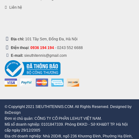
Liên hệ
Địa chỉ:
101 Tây Sơn, Đống Đa, Hà Nội
Điện thoại
:
0936 194 194
-
0243 552 6688
E-mail:
sieuthitennis@gmail.com
© Copyright 2021 SIEUTHITENNIS.COM. All Rights Reserved. Designed by
8xDesign
Đơn vị chủ quản: CÔNG TY CỔ PHẦN LEHUT VIỆT NAM.
Mã số doanh nghiệp: 0101847339. Phòng ĐKKD - Sở KH&ĐT TP. Hà Nội
cấp ngày 29/12/2005
Địa chỉ doanh nghiệp: Nhà 20D/8, ngõ 236 Khương Đình, Phường Hạ Đình,