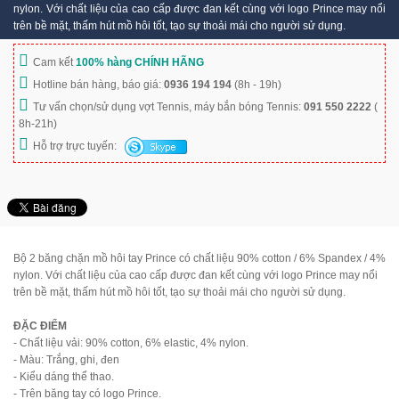
nylon. Với chất liệu của cao cấp được đan kết cùng với logo Prince may nổi
trên bề mặt, thấm hút mồ hôi tốt, tạo sự thoải mái cho người sử dụng.
Cam kết
100% hàng CHÍNH HÃNG
Hotline bán hàng, báo giá:
0936 194 194
(8h - 19h)
Tư vấn chọn/sử dụng vợt Tennis, máy bắn bóng Tennis:
091 550 2222
(
8h-21h)
Hỗ trợ trực tuyến:
Bộ 2 băng chặn mồ hôi tay Prince có chất liệu 90% cotton / 6% Spandex / 4%
nylon. Với chất liệu của cao cấp được đan kết cùng với logo Prince may nổi
trên bề mặt, thấm hút mồ hôi tốt, tạo sự thoải mái cho người sử dụng.
ĐẶC ĐIỂM
- Chất liệu vải: 90% cotton, 6% elastic, 4% nylon.
- Màu: Trắng, ghi, đen
- Kiểu dáng thể thao.
- Trên băng tay có logo Prince.