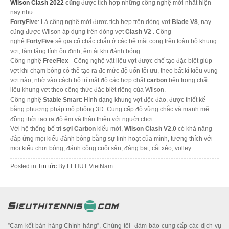
Wilson Clash 2022
cũng
được tích hợp những công nghệ mới nhất hiện
nay như:
FortyFive
: Là công nghệ mới được tích hợp trên dòng vợt
Blade V8
, nay
cũng được Wilson áp dụng trên dòng vợt
Clash V2
. Công
nghệ
FortyFive
sẽ gia cố chắc chắn ở các bề mặt cong trên toàn bộ khung
vợt, làm tăng tính ổn định, êm ái khi đánh bóng.
Công nghệ
FreeFlex
- Công nghệ vật liệu vợt được chế tạo đặc biệt giúp
vợt khi chạm bóng có thể tạo ra đc mức độ uốn tối ưu, theo bất kì kiểu vung
vợt nào, nhờ vào cách bố trí mật độ các hợp chất
carbon
bên trong chất
liệu khung vợt theo công thức đặc biệt riêng của Wilson.
Công nghệ
Stable Smart
: Hình dạng khung vợt độc đáo, được thiết kế
bằng phương pháp mô phỏng 3D. Cung cấp độ vững chắc và mạnh mẽ
đồng thời tạo ra độ êm và thân thiện với người chơi.
Với hệ thống bố trí
sợi Carbon
kiểu mới,
Wilson Clash V2.0
có khả năng
đáp ứng mọi kiểu đánh bóng bằng sự linh hoạt của mình, tương thích với
mọi kiểu chơi bóng, đánh cồng cuối sân, đáng bạt, cắt xẻo, volley...
Posted in
Tin tức
By
LEHUT VietNam
”Cam kết bán hàng Chính hãng”, Chúng tôi đảm bảo cung cấp các dịch vụ