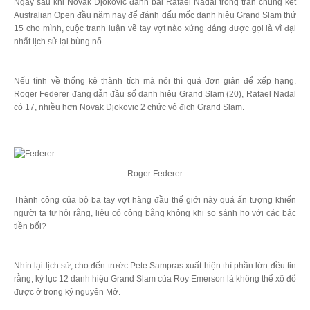
Ngay sau khi Novak Djokovic đánh bại Rafael Nadal trong trận chung kết
Australian Open đầu năm nay để đánh dấu mốc danh hiệu Grand Slam thứ
15 cho mình, cuộc tranh luận về tay vợt nào xứng đáng được gọi là vĩ đại
nhất lịch sử lại bùng nổ.
Nếu tính về thống kê thành tích mà nói thì quá đơn giản để xếp hạng.
Roger Federer đang dẫn đầu số danh hiệu Grand Slam (20), Rafael Nadal
có 17, nhiều hơn Novak Djokovic 2 chức vô địch Grand Slam.
Roger Federer
Thành công của bộ ba tay vợt hàng đầu thế giới này quá ấn tượng khiến
người ta tự hỏi rằng, liệu có công bằng không khi so sánh họ với các bậc
tiền bối?
Nhìn lại lịch sử, cho đến trước Pete Sampras xuất hiện thì phần lớn đều tin
rằng, kỷ lục 12 danh hiệu Grand Slam của Roy Emerson là không thể xô đổ
được ở trong kỷ nguyên Mở.