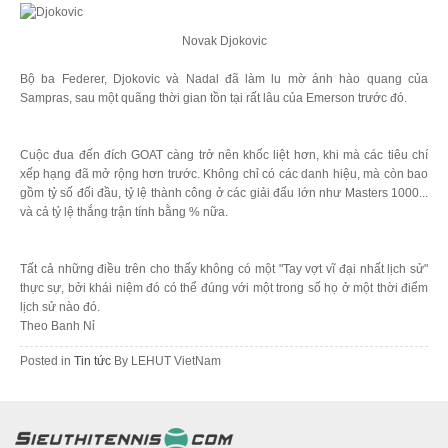
Novak Djokovic
Bộ ba Federer, Djokovic và Nadal đã làm lu mờ ánh hào quang của
Sampras, sau một quãng thời gian tồn tại rất lâu của Emerson trước đó.
Cuộc đua đến đích GOAT càng trở nên khốc liệt hơn, khi mà các tiêu chí
xếp hạng đã mở rộng hơn trước. Không chỉ có các danh hiệu, mà còn bao
gồm tỷ số đối đầu, tỷ lệ thành công ở các giải đấu lớn như Masters 1000...
và cả tỷ lệ thắng trận tính bằng % nữa.
Tất cả những điều trên cho thấy không có một "Tay vợt vĩ đại nhất lịch sử"
thực sự, bởi khái niệm đó có thể đúng với một trong số họ ở một thời điểm
lịch sử nào đó.
Theo Banh Nỉ
Posted in
Tin tức
By
LEHUT VietNam