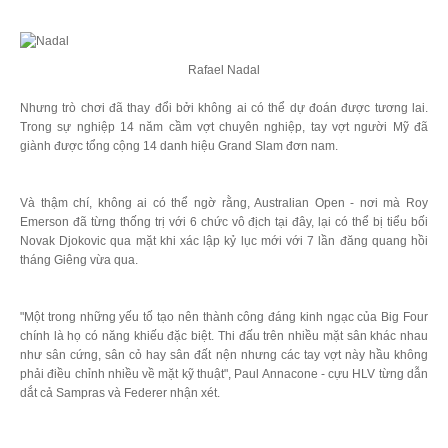
Rafael Nadal
Nhưng trò chơi đã thay đổi bởi không ai có thể dự đoán được tương lai.
Trong sự nghiệp 14 năm cầm vợt chuyên nghiệp, tay vợt người Mỹ đã
giành được tổng cộng 14 danh hiệu Grand Slam đơn nam.
Và thậm chí, không ai có thể ngờ rằng, Australian Open - nơi mà Roy
Emerson đã từng thống trị với 6 chức vô địch tại đây, lại có thể bị tiểu bối
Novak Djokovic qua mặt khi xác lập kỷ lục mới với 7 lần đăng quang hồi
tháng Giêng vừa qua.
"Một trong những yếu tố tạo nên thành công đáng kinh ngạc của Big Four
chính là họ có năng khiếu đặc biệt. Thi đấu trên nhiều mặt sân khác nhau
như sân cứng, sân cỏ hay sân đất nện nhưng các tay vợt này hầu không
phải điều chỉnh nhiều về mặt kỹ thuật", Paul Annacone - cựu HLV từng dẫn
dắt cả Sampras và Federer nhận xét.