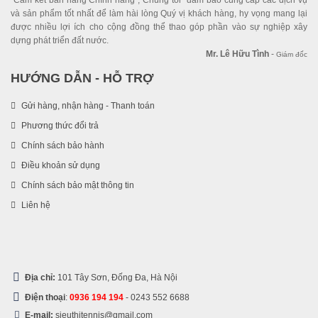
”Cam kết bán hàng Chính hãng”, Chúng tôi đảm bảo cung cấp các dịch vụ
và sản phẩm tốt nhất để làm hài lòng Quý vị khách hàng, hy vọng mang lại
được nhiều lợi ích cho cộng đồng thể thao góp phần vào sự nghiệp xây
dựng phát triển đất nước.
Mr. Lê Hữu Tình
-
Giám đốc
HƯỚNG DẪN - HỖ TRỢ
Gửi hàng, nhận hàng - Thanh toán
Phương thức đổi trả
Chính sách bảo hành
Điều khoản sử dụng
Chính sách bảo mật thông tin
Liên hệ
Địa chỉ:
101 Tây Sơn, Đống Đa, Hà Nội
Điện thoại
:
0936 194 194
-
0243 552 6688
E-mail:
sieuthitennis@gmail.com