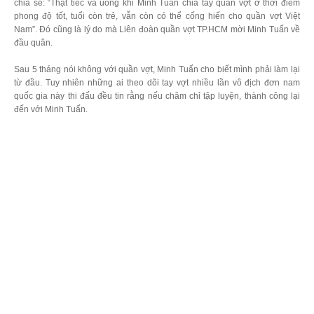
chia sẻ: “Thật tiếc và uổng khi Minh Tuấn chia tay quần vợt ở thời điểm
phong độ tốt, tuổi còn trẻ, vẫn còn có thể cống hiến cho quần vợt Việt
Nam”. Đó cũng là lý do mà Liên đoàn quần vợt TP.HCM mời Minh Tuấn về
đầu quân.
Sau 5 tháng nói không với quần vợt, Minh Tuấn cho biết mình phải làm lại
từ đầu. Tuy nhiên những ai theo dõi tay vợt nhiều lần vô địch đơn nam
quốc gia này thi đấu đều tin rằng nếu chăm chỉ tập luyện, thành công lại
đến với Minh Tuấn.