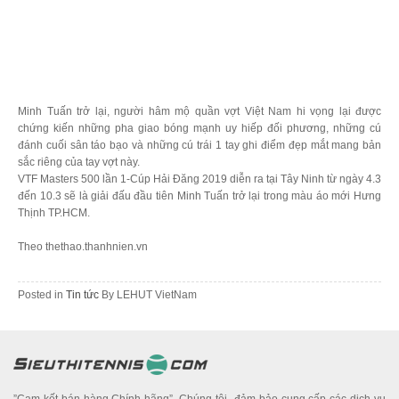
Minh Tuấn trở lại, người hâm mộ quần vợt Việt Nam hi vọng lại được
chứng kiến những pha giao bóng mạnh uy hiếp đối phương, những cú
đánh cuối sân táo bạo và những cú trái 1 tay ghi điểm đẹp mắt mang bản
sắc riêng của tay vợt này.
VTF Masters 500 lần 1-Cúp Hải Đăng 2019 diễn ra tại Tây Ninh từ ngày 4.3
đến 10.3 sẽ là giải đấu đầu tiên Minh Tuấn trở lại trong màu áo mới Hưng
Thịnh TP.HCM.
Theo thethao.thanhnien.vn
Posted in
Tin tức
By
LEHUT VietNam