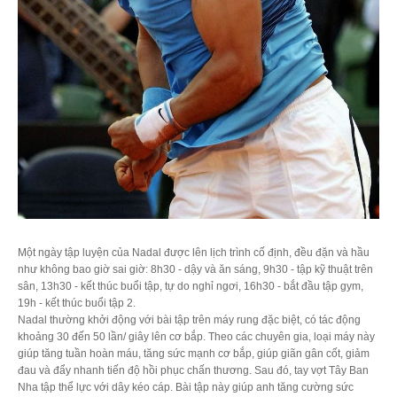
Một ngày tập luyện của Nadal được lên lịch trình cố định, đều đặn và hầu
như không bao giờ sai giờ: 8h30 - dậy và ăn sáng, 9h30 - tập kỹ thuật trên
sân, 13h30 - kết thúc buổi tập, tự do nghỉ ngơi, 16h30 - bắt đầu tập gym,
19h - kết thúc buổi tập 2.
Nadal thường khởi động với bài tập trên máy rung đặc biệt, có tác động
khoảng 30 đến 50 lần/ giây lên cơ bắp. Theo các chuyên gia, loại máy này
giúp tăng tuần hoàn máu, tăng sức mạnh cơ bắp, giúp giãn gân cốt, giảm
đau và đẩy nhanh tiến độ hồi phục chấn thương. Sau đó, tay vợt Tây Ban
Nha tập thể lực với dây kéo cáp. Bài tập này giúp anh tăng cường sức