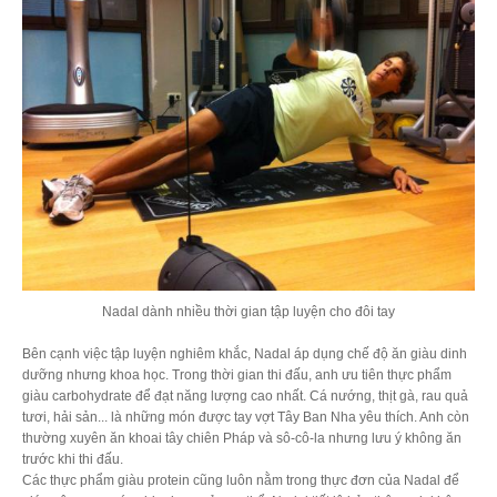
Nadal dành nhiều thời gian tập luyện cho đôi tay
Bên cạnh việc tập luyện nghiêm khắc, Nadal áp dụng chế độ ăn giàu dinh
dưỡng nhưng khoa học. Trong thời gian thi đấu, anh ưu tiên thực phẩm
giàu carbohydrate để đạt năng lượng cao nhất. Cá nướng, thịt gà, rau quả
tươi, hải sản... là những món được tay vợt Tây Ban Nha yêu thích. Anh còn
thường xuyên ăn khoai tây chiên Pháp và sô-cô-la nhưng lưu ý không ăn
trước khi thi đấu.
Các thực phẩm giàu protein cũng luôn nằm trong thực đơn của Nadal để