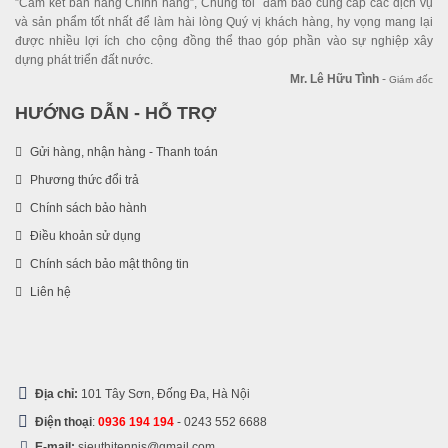
”Cam kết bán hàng Chính hãng”, Chúng tôi đảm bảo cung cấp các dịch vụ
và sản phẩm tốt nhất để làm hài lòng Quý vị khách hàng, hy vọng mang lại
được nhiều lợi ích cho cộng đồng thể thao góp phần vào sự nghiệp xây
dựng phát triển đất nước.
Mr. Lê Hữu Tình
-
Giám đốc
HƯỚNG DẪN - HỖ TRỢ
Gửi hàng, nhận hàng - Thanh toán
Phương thức đổi trả
Chính sách bảo hành
Điều khoản sử dụng
Chính sách bảo mật thông tin
Liên hệ
Địa chỉ:
101 Tây Sơn, Đống Đa, Hà Nội
Điện thoại
:
0936 194 194
-
0243 552 6688
E-mail:
sieuthitennis@gmail.com