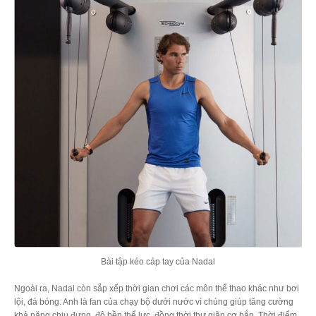
Bài tập kéo cáp tay của Nadal
Ngoài ra, Nadal còn sắp xếp thời gian chơi các môn thể thao khác như bơi
lội, đá bóng. Anh là fan của chạy bộ dưới nước vì chúng giúp tăng cường
khả năng chịu đựng, độ bền thể lực, đồng thời thư giãn cơ bắp. Thời điểm