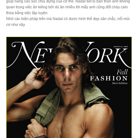
giúp nâng cao sức chịu đựng của cơ thể. Nadal tiết lộ bản thân anh không
quan trọng việc ăn kiêng bởi dù ăn nhiều tới mấy anh cũng đốt cháy calo
thừa bằng việc tập luyện.
Nhờ các biện pháp trên mà Nadal có được hình thể đẹp săn chắc, nổi múi
cơ như vậy.