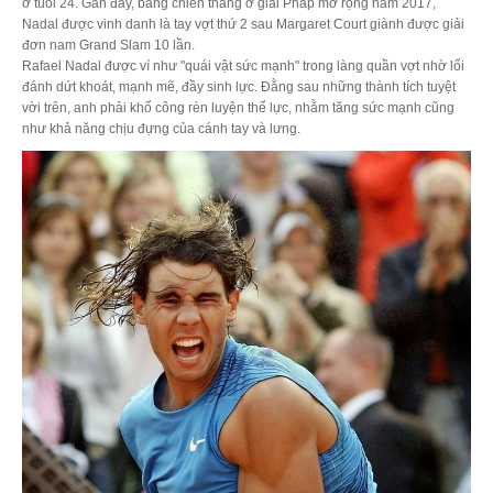
ở tuổi 24. Gần đây, bằng chiến thắng ở giải Pháp mở rộng năm 2017,
Nadal được vinh danh là tay vợt thứ 2 sau Margaret Court giành được giải
đơn nam Grand Slam 10 lần.
Rafael Nadal được ví như "quái vật sức mạnh" trong làng quần vợt nhờ lối
đánh dứt khoát, mạnh mẽ, đầy sinh lực. Đằng sau những thành tích tuyệt
vời trên, anh phải khổ công rèn luyện thể lực, nhằm tăng sức mạnh cũng
như khả năng chịu đựng của cánh tay và lưng.