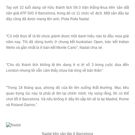
Tay vợt 32 tuổi đang sở hữu thành tích 58-3 trận thắng-thua trên sân đất
nện giải ATP 500 ở Barcelona, trong đó có 11 chức vô địch. Một sân đấu tại
đây cũng đã được mang tên anh, Pista Rafa Nadal.
"Có một thực tế là tôi chưa giành được một danh hiệu nào từ đầu mùa giải
năm nay. Tôi đã dừng bước ở chung kết Australian Open, bán kết Indian
Wells và gần nhất là ở bán kết Monte Carlo", Nadal chia sẻ.
"Cho dù thành tích không tệ khi đang ở vị trí số 3 trong cuộc đua đến
London nhưng tôi vẫn cảm thấy chưa hài lòng về bản thân".
"Trong 18 tháng qua, phong độ của tôi lên xuống thất thường. Mục tiêu
quan trọng lúc này là phải đi tìm lại chính mình. Hy vọng rằng, tôi có thể
chơi tốt ở Barcelona. Và nếu không ở đây thì sắp tới sẽ là tại Madrid, Rome
và Roland Garros.”.
Nadal trên sân tập ở Barcelona