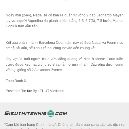
Ngày mai (24/4), Nadal sẽ có trận ra quân từ vòng 2 gặp Leonardo Mayer,
tay vợt người Argentina đã giành chiến thắng 6-3, 6-7(3), 7-5 trước Marius
Copil ở trận đầu tiên.
Kết quả phân nhánh Barcelona Open năm nay sẽ đưa Nadal và Fognini có
cơ hội tái đấu, nếu như cả hai cùng lọt vào đến chung kết.
Tay vợt 31 tuổi người Italia vừa đăng quang vô địch ở Monte Carlo tuần
trước được xếp hạt giống số 8 và nằm ở nửa nhánh đấu phía dưới, cùng
với hạt giống số 2 Alexander Zverev.
Theo Banh Nỉ
Posted in
Tin tức
By
LEHUT VietNam
”Cam kết bán hàng Chính hãng”, Chúng tôi đảm bảo cung cấp các dịch vụ