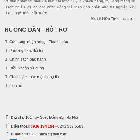
và sản phẩm tốt nhất để làm hài lòng Quý vị khách hàng, hy vọng mang lại
được nhiều lợi ích cho cộng đồng thể thao góp phần vào sự nghiệp xây
dựng phát triển đất nước.
Mr. Lê Hữu Tình
-
Giám đốc
HƯỚNG DẪN - HỖ TRỢ
Gửi hàng, nhận hàng - Thanh toán
Phương thức đổi trả
Chính sách bảo hành
Điều khoản sử dụng
Chính sách bảo mật thông tin
Liên hệ
Địa chỉ:
101 Tây Sơn, Đống Đa, Hà Nội
Điện thoại
:
0936 194 194
-
0243 552 6688
E-mail:
sieuthitennis@gmail.com