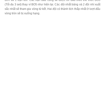
đơn và 1 trận đôi. Các trận đấu cũng sẽ được thi đấu theo thể thức BO3
(Tối đa 3 set) thay vì BO5 như hiện tại. Các đội nhất bảng và 2 đội nhì xuất
sắc nhất sẽ tham gia vòng tứ kết. Hai đội có thành tích thấp nhất ở lượt đấu
vòng tròn sẽ bị xuống hạng.