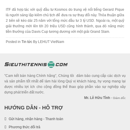
ITF đã hợp tác với quỹ đầu tư Kosmos do trung vệ nổi tiếng Gerard Pique
là người sáng lập kiêm chủ tịch để đưa ra sự thay đổi này. Thỏa thuận giữa
2 bên sẽ kéo dài 25 năm với tổng mức đầu tư 3 tỷ USD. Ngoài ra, một quỹ
giải thưởng mới lên tới 20 triệu USD cũng hình thành, qua đó nâng mức
tiền thưởng của Davis Cup tương đương với một giải Grand Slam.
Posted in
Tin tức
By
LEHUT VietNam
”Cam kết bán hàng Chính hãng”, Chúng tôi đảm bảo cung cấp các dịch vụ
và sản phẩm tốt nhất để làm hài lòng Quý vị khách hàng, hy vọng mang lại
được nhiều lợi ích cho cộng đồng thể thao góp phần vào sự nghiệp xây
dựng phát triển đất nước.
Mr. Lê Hữu Tình
-
Giám đốc
HƯỚNG DẪN - HỖ TRỢ
Gửi hàng, nhận hàng - Thanh toán
Phương thức đổi trả