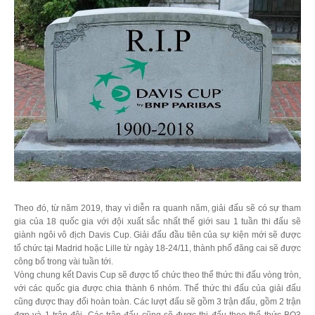
Theo đó, từ năm 2019, thay vì diễn ra quanh năm, giải đấu sẽ có sự tham
gia của 18 quốc gia với đội xuất sắc nhất thế giới sau 1 tuần thi đấu sẽ
giành ngôi vô địch Davis Cup. Giải đấu đầu tiên của sự kiện mới sẽ được
tổ chức tại Madrid hoặc Lille từ ngày 18-24/11, thành phố đăng cai sẽ được
công bố trong vài tuần tới.
Vòng chung kết Davis Cup sẽ được tổ chức theo thể thức thi đấu vòng tròn,
với các quốc gia được chia thành 6 nhóm. Thể thức thi đấu của giải đấu
cũng được thay đổi hoàn toàn. Các lượt đấu sẽ gồm 3 trận đấu, gồm 2 trận